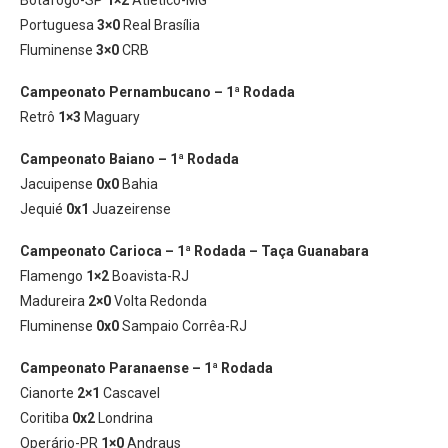
Botafogo-SP
1×2
Atlético-MG
Portuguesa
3×0
Real Brasília
Fluminense
3×0
CRB
Campeonato Pernambucano – 1ª Rodada
Retrô
1×3
Maguary
Campeonato Baiano – 1ª Rodada
Jacuipense
0x0
Bahia
Jequié
0x1
Juazeirense
Campeonato Carioca – 1ª Rodada – Taça Guanabara
Flamengo
1×2
Boavista-RJ
Madureira
2×0
Volta Redonda
Fluminense
0x0
Sampaio Corrêa-RJ
Campeonato Paranaense – 1ª Rodada
Cianorte
2×1
Cascavel
Coritiba
0x2
Londrina
Operário-PR
1×0
Andraus