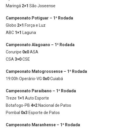
Maringá
2×1
São Joseense
Campeonato Potiguar – 1ª Rodada
Globo
2×1
Força e Luz
ABC
1×1
Laguna
Campeonato Alagoano – 1ª Rodada
Coruripe
0x0
ASA
CSA
3×0
CSE
Campeonato Matogrossense – 1ª Rodada
19:00h Operário-VG
0x0
Cuiabá
Campeonato Paraibano – 1ª Rodada
Treze
1×1
Auto Esporte
Botafogo-PB
4×2
Nacional de Patos
Pombal
0x3
Esporte de Patos
Campeonato Maranhense – 1ª Rodada