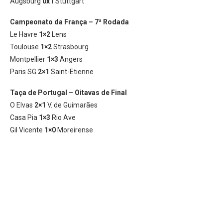
Augsburg
0x1
Stuttgart
Campeonato da França – 7ª Rodada
Le Havre
1×2
Lens
Toulouse
1×2
Strasbourg
Montpellier
1×3
Angers
Paris SG
2×1
Saint-Etienne
Taça de Portugal – Oitavas de Final
O Elvas
2×1
V. de Guimarães
Casa Pia
1×3
Rio Ave
Gil Vicente
1×0
Moreirense