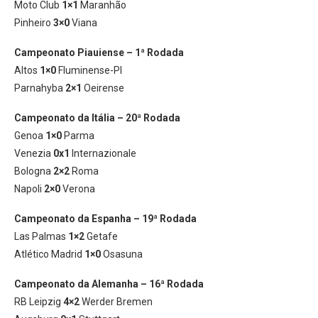
Moto Club
1×1
Maranhão
Pinheiro
3×0
Viana
Campeonato Piauiense – 1ª Rodada
Altos
1×0
Fluminense-PI
Parnahyba
2×1
Oeirense
Campeonato da Itália – 20ª Rodada
Genoa
1×0
Parma
Venezia
0x1
Internazionale
Bologna
2×2
Roma
Napoli
2×0
Verona
Campeonato da Espanha – 19ª Rodada
Las Palmas
1×2
Getafe
Atlético Madrid
1×0
Osasuna
Campeonato da Alemanha – 16ª Rodada
RB Leipzig
4×2
Werder Bremen