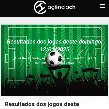
FUTEBOL
Resultados dos jogos deste domingo,
12/01/2025
written by
Redação
12 de janeiro de 2025
0
comments
661
views
Resultados dos jogos deste