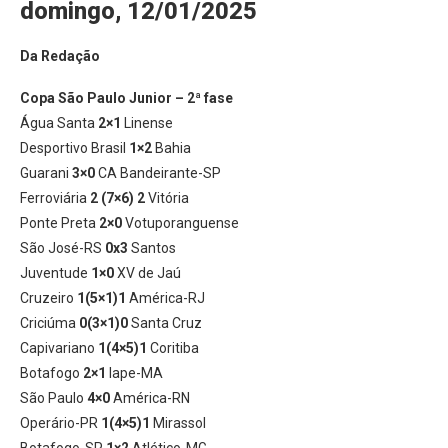
domingo, 12/01/2025
Da Redação
Copa São Paulo Junior – 2ª fase
Água Santa
2×1
Linense
Desportivo Brasil
1×2
Bahia
Guarani
3×0
CA Bandeirante-SP
Ferroviária
2 (7×6) 2
Vitória
Ponte Preta
2×0
Votuporanguense
São José-RS
0x3
Santos
Juventude
1×0
XV de Jaú
Cruzeiro
1(5×1)1
América-RJ
Criciúma
0(3×1)0
Santa Cruz
Capivariano
1(4×5)1
Coritiba
Botafogo
2×1
Iape-MA
São Paulo
4×0
América-RN
Operário-PR
1(4×5)1
Mirassol