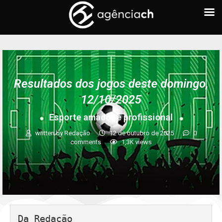
Resultados dos jogos deste domingo,
12/10/2025
Esporte amador e profissional
written by
Redação
12 de outubro de 2025
0
comments
1,3K
views
Da Redação