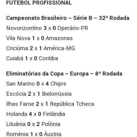
FUTEBOL PROFISSIONAL
Campeonato Brasileiro – Série B – 32ª Rodada
Novorizontino
3
x
0
Operário-PR
Vila Nova
1
x
0
Amazonas
Criciúma
2
x
1
América-MG
Cuiabá
1
x
0
Coritiba
Eliminatórias da Copa – Europa – 8ª Rodada
San Marino
0
x
4
Chipre
Escócia
2
x
1
Bielorrússia
Ilhas Faroe
2
x
1
República Tcheca
Holanda
4
x
0
Finlândia
Lituânia
0
x
2
Polônia
Romênia
1
x
0
Áustria