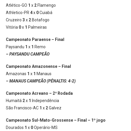
Atlético-GO
1
x
2
Flamengo
Athletico-PR
4
x
0
Cuiabá
Cruzeiro
3
x
2
Botafogo
Vitória
0
x
1
Palmeiras
Campeonato Paraense – Final
Paysandu
1
x
1
Remo
– PAYSANDU CAMPEÃO
Campeonato Amazonense – Final
Amazonas
1
x
1
Manaus
– MANAUS CAMPEÃO (PÊNALTIS: 4-2)
Campeonato Acreano – 2ª Rodada
Humaitá
2
x
1
Independência
São Francisco-AC
1
x
2
Galvez
Campeonato Sul-Mato-Grossense – Final – 1º jogo
Dourados
1
x
0
Operário-MS