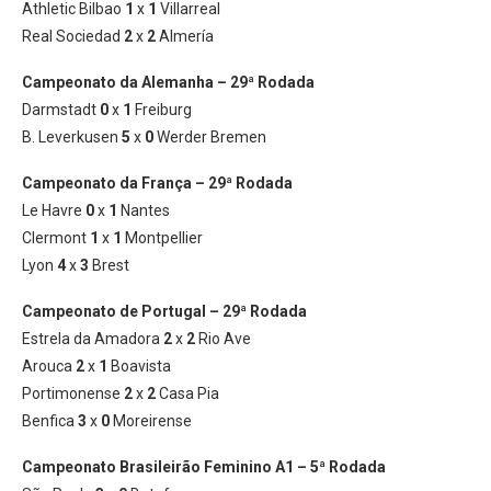
Athletic Bilbao
1
x
1
Villarreal
Real Sociedad
2
x
2
Almería
Campeonato da Alemanha – 29ª Rodada
Darmstadt
0
x
1
Freiburg
B. Leverkusen
5
x
0
Werder Bremen
Campeonato da França – 29ª Rodada
Le Havre
0
x
1
Nantes
Clermont
1
x
1
Montpellier
Lyon
4
x
3
Brest
Campeonato de Portugal – 29ª Rodada
Estrela da Amadora
2
x
2
Rio Ave
Arouca
2
x
1
Boavista
Portimonense
2
x
2
Casa Pia
Benfica
3
x
0
Moreirense
Campeonato Brasileirão Feminino A1 – 5ª Rodada