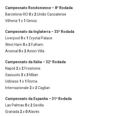
Campeonato Rondoniense – 8ª Rodada
Barcelona-RO
0
x
2
União Cacoalense
Vilhena
1
x
1
Genus
Campeonato da Inglaterra – 33ª Rodada
Liverpool
0
x
1
Crystal Palace
West Ham
0
x
2
Fulham
Arsenal
0
x
2
Aston Villa
Campeonato da Itália – 32ª Rodada
Napoli
2
x
2
Frosinone
Sassuolo
3
x
3
Milan
Udinese
1
x
1
Roma
Internazionale
2
x
2
Cagliari
Campeonato da Espanha – 31ª Rodada
Las Palmas
0
x
2
Sevilla
Granada
2
x
0
Alavés