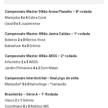
Campeonato Master 50tão Arena Planalto – 8ª rodada
Maniçoba
4 x 4
Cobra Coral
Uauá
0 x 3
Juazeirense
Campeonato Master 40tão Jaime Caldas – 1ª rodada
Boleiros
2 x 0
Mortos Vivos
Babashow
4 x 0
Grêmio
Campeonato Master 40tão ARSS – 2ª rodada
Inferninho
2 x 3
ARSS
Jardim Primavera
4 x 2
Dom Malan
Campeonato Interdistrital – final jogo de volta
Maniçoba*
0 x 0
Itamotinga – *campeão
Brasileirão – Série A – 1ª Rodada
Vasco
2
x
1
Grêmio
Corinthians
0
x
0
Atlético-MG