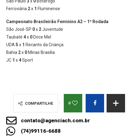
São Paulo
3
x
0
Botafogo
Ferroviária
2
x
1
Fluminense
Campeonato Brasileirão Feminino A2 – 1ª Rodada
São José-SP
0
x
2
Juventude
Taubaté
4
x
0
Doce Mel
UDA
5
x
1
Recanto da Criança
Bahia
2
x
0
Minas Brasília
JC
1
x
4
Sport
0
COMPARTILHE
contato@agenciach.com.br
(74)99116-6688