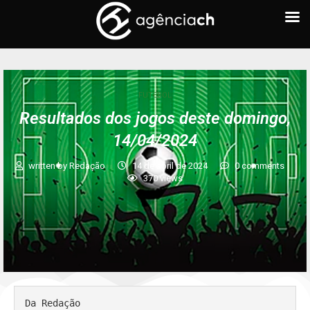
FUTEBOL
Resultados dos jogos deste domingo,
14/04/2024
written by
Redação
14 de abril de 2024
0 comments
370
views
Da Redação