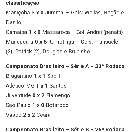
classificação
Maniçoba
3 x 0
Juremal – Gols: Wallas, Negão e
Danilo
Carnaíba
1 x 0
Massaroca – Gol: Andrei (pênalti)
Mandacaru
0 x 6
Itamotinga – Gols: Fransuele
(2), Patrick (2), Douglas e Bruninho.
Campeonato Brasileiro – Série A – 23ª Rodada
Bragantino
1 x 1
Sport
Atlético-MG
1 x 1
Santos
Juventude
0 x 2
Flamengo
São Paulo
1 x 0
Botafogo
Vasco
2 x 2
Ceará
Campeonato Brasileiro – Série B – 26ª Rodada