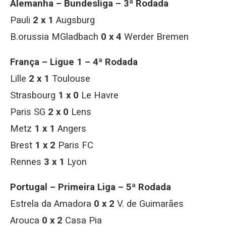
Alemanha – Bundesliga – 3ª Rodada
Pauli
2 x 1
Augsburg
B.orussia MGladbach
0 x 4
Werder Bremen
França – Ligue 1 – 4ª Rodada
Lille
2 x 1
Toulouse
Strasbourg
1 x 0
Le Havre
Paris SG
2 x 0
Lens
Metz
1 x 1
Angers
Brest
1 x 2
Paris FC
Rennes
3 x 1
Lyon
Portugal – Primeira Liga – 5ª Rodada
Estrela da Amadora
0 x 2
V. de Guimarães
Arouca
0 x 2
Casa Pia