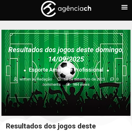
Resultados dos jogos deste domingo,
14/09/2025
Esporte Amador e Profissional
written by
Redação
14 de setembro de 2025
0
comments
984
views
Resultados dos jogos deste