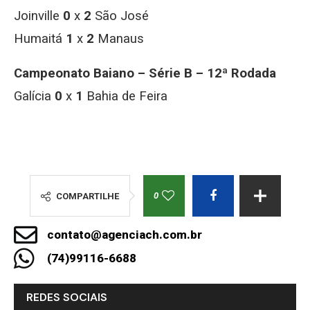
Joinville
0
x
2
São José
Humaitá
1
x
2
Manaus
Campeonato Baiano – Série B – 12ª Rodada
Galícia
0
x
1
Bahia de Feira
0
COMPARTILHE
contato@agenciach.com.br
(74)99116-6688
REDES SOCIAIS