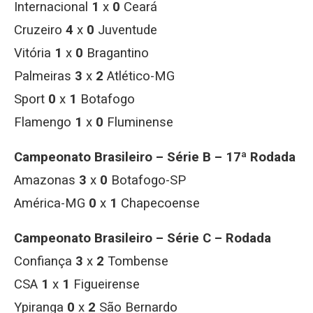
Internacional
1
x
0
Ceará
Cruzeiro
4
x
0
Juventude
Vitória
1
x
0
Bragantino
Palmeiras
3
x
2
Atlético-MG
Sport
0
x
1
Botafogo
Flamengo
1
x
0
Fluminense
Campeonato Brasileiro – Série B – 17ª Rodada
Amazonas
3
x
0
Botafogo-SP
América-MG
0
x
1
Chapecoense
Campeonato Brasileiro – Série C – Rodada
Confiança
3
x
2
Tombense
CSA
1
x
1
Figueirense
Ypiranga
0
x
2
São Bernardo