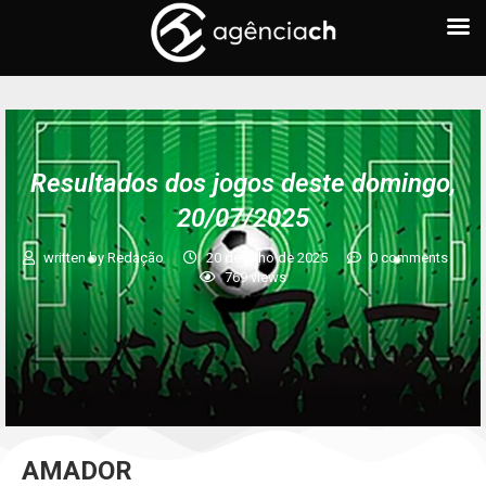
Resultados dos jogos deste domingo,
20/07/2025
written by
Redação
20 de julho de 2025
0 comments
769
views
AMADOR