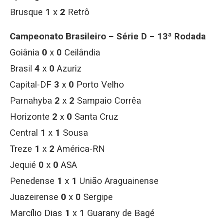
Brusque
1
x
2
Retrô
Campeonato Brasileiro – Série D – 13ª Rodada
Goiânia
0
x
0
Ceilândia
Brasil
4
x
0
Azuriz
Capital-DF
3
x
0
Porto Velho
Parnahyba
2
x
2
Sampaio Corrêa
Horizonte
2
x
0
Santa Cruz
Central
1
x
1
Sousa
Treze
1
x
2
América-RN
Jequié
0
x
0
ASA
Penedense
1
x
1
União Araguainense
Juazeirense
0
x
0
Sergipe
Marcílio Dias
1
x
1
Guarany de Bagé