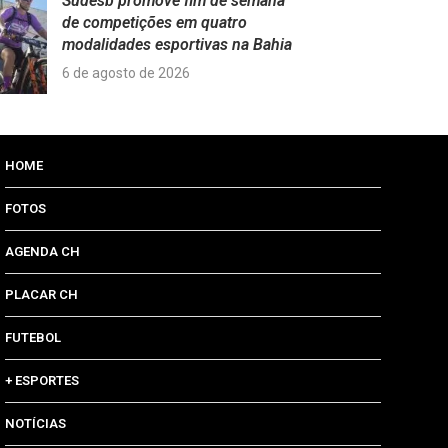
Sudesb promove fim de semana
de competições em quatro
modalidades esportivas na Bahia
6 de agosto de 2026
HOME
FOTOS
AGENDA CH
PLACAR CH
FUTEBOL
+ ESPORTES
NOTÍCIAS