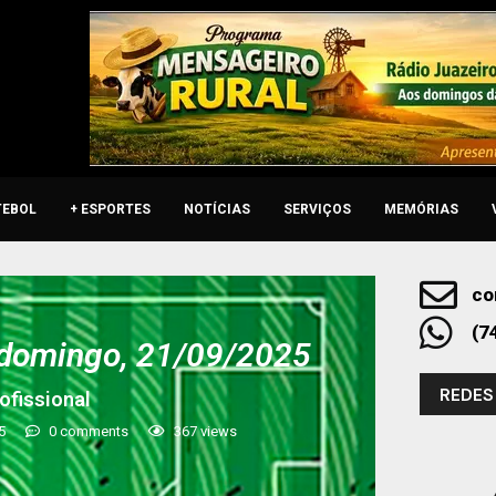
TEBOL
+ ESPORTES
NOTÍCIAS
SERVIÇOS
MEMÓRIAS
co
(7
 domingo, 21/09/2025
REDES
ofissional
5
0 comments
367
views