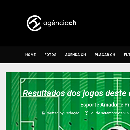
HOME
FOTOS
AGENDA CH
PLACAR CH
FU
Resultados dos jogos deste
Esporte Amador e Pr
written by
Redação
21 de setembro de 202