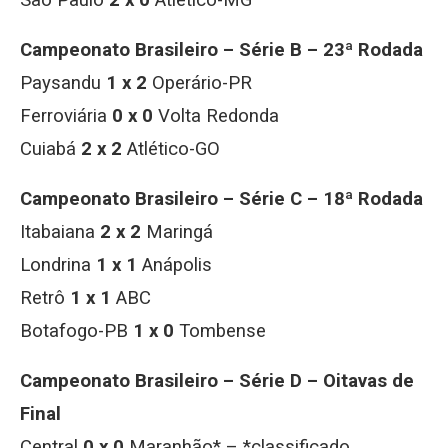
São Paulo
2 x 0
Atlético-MG
Campeonato Brasileiro – Série B – 23ª Rodada
Paysandu
1 x 2
Operário-PR
Ferroviária
0 x 0
Volta Redonda
Cuiabá
2 x 2
Atlético-GO
Campeonato Brasileiro – Série C – 18ª Rodada
Itabaiana
2 x 2
Maringá
Londrina
1 x 1
Anápolis
Retrô
1 x 1
ABC
Botafogo-PB
1 x 0
Tombense
Campeonato Brasileiro – Série D – Oitavas de
Final
Central
0 x 0
Maranhão* – *classificado