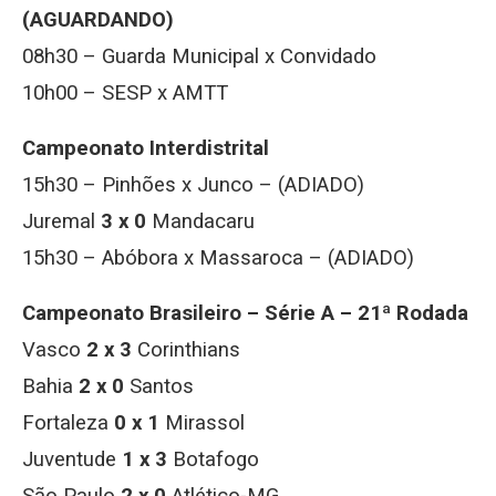
(AGUARDANDO)
08h30 – Guarda Municipal x Convidado
10h00 – SESP x AMTT
Campeonato Interdistrital
15h30 – Pinhões x Junco – (ADIADO)
Juremal
3 x 0
Mandacaru
15h30 – Abóbora x Massaroca – (ADIADO)
Campeonato Brasileiro – Série A – 21ª Rodada
Vasco
2 x 3
Corinthians
Bahia
2 x 0
Santos
Fortaleza
0 x 1
Mirassol
Juventude
1 x 3
Botafogo