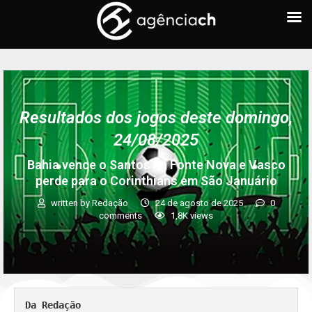
Resultados dos jogos deste domingo,
24/08/2025
Bahia vence o Santos na Fonte Nova e Vasco
perde para o Corinthians em São Januário
written by
Redação
24 de agosto de 2025
0
comments
1,8K
views
Da Redação