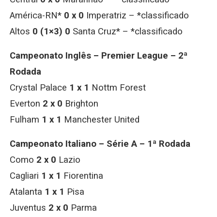
América-RN*
0 x 0
Imperatriz – *classificado
Altos
0 (1×3) 0
Santa Cruz* – *classificado
Campeonato Inglês – Premier League – 2ª
Rodada
Crystal Palace
1 x 1
Nottm Forest
Everton
2 x 0
Brighton
Fulham
1 x 1
Manchester United
Campeonato Italiano – Série A – 1ª Rodada
Como
2 x 0
Lazio
Cagliari
1 x 1
Fiorentina
Atalanta
1 x 1
Pisa
Juventus
2 x 0
Parma