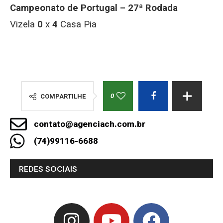
Campeonato de Portugal – 27ª Rodada
Vizela
0
x
4
Casa Pia
0
COMPARTILHE
contato@agenciach.com.br
(74)99116-6688
REDES SOCIAIS