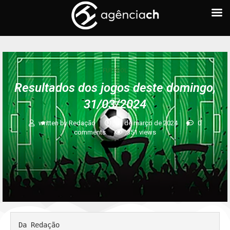
FUTEBOL
Resultados dos jogos deste domingo,
31/03/2024
written by
Redação
31 de março de 2024
0
comments
351
views
Da Redação