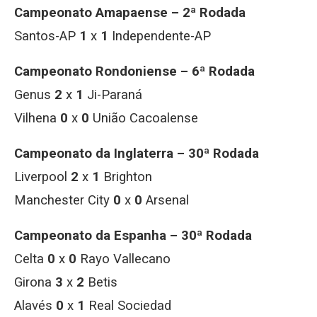
Campeonato Amapaense – 2ª Rodada
Santos-AP
1
x
1
Independente-AP
Campeonato Rondoniense – 6ª Rodada
Genus
2
x
1
Ji-Paraná
Vilhena
0
x
0
União Cacoalense
Campeonato da Inglaterra – 30ª Rodada
Liverpool
2
x
1
Brighton
Manchester City
0
x
0
Arsenal
Campeonato da Espanha – 30ª Rodada
Celta
0
x
0
Rayo Vallecano
Girona
3
x
2
Betis
Alavés
0
x
1
Real Sociedad