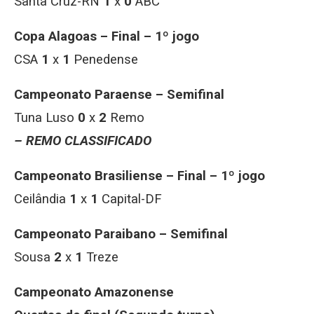
Santa Cruz-RN
1
x
0
ABC
Copa Alagoas – Final – 1º jogo
CSA
1
x
1
Penedense
Campeonato Paraense – Semifinal
Tuna Luso
0
x
2
Remo
– REMO CLASSIFICADO
Campeonato Brasiliense – Final – 1º jogo
Ceilândia
1
x
1
Capital-DF
Campeonato Paraibano – Semifinal
Sousa
2
x
1
Treze
Campeonato Amazonense