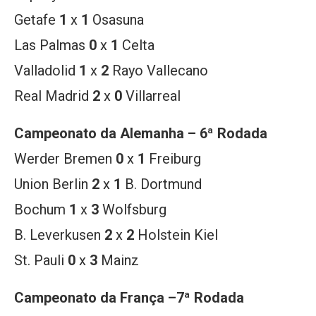
Getafe
1
x
1
Osasuna
Las Palmas
0
x
1
Celta
Valladolid
1
x
2
Rayo Vallecano
Real Madrid
2
x
0
Villarreal
Campeonato da
Alemanha –
6ª Rodada
Werder Bremen
0
x
1
Freiburg
Union Berlin
2
x
1
B. Dortmund
Bochum
1
x
3
Wolfsburg
B. Leverkusen
2
x
2
Holstein Kiel
St. Pauli
0
x
3
Mainz
Campeonato da
França –7ª Rodada