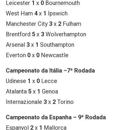
Leicester
1
x
0
Bournemouth
West Ham
4
x
1
Ipswich
Manchester City
3
x
2
Fulham
Brentford
5
x
3
Wolverhampton
Arsenal
3
x
1
Southampton
Everton
0
x
0
Newcastle
Campeonato da
Itália –7ª Rodada
Udinese
1
x
0
Lecce
Atalanta
5
x
1
Genoa
Internazionale
3
x
2
Torino
Campeonato da
Espanha – 9ª Rodada
Espanyol
2
x
1
Mallorca