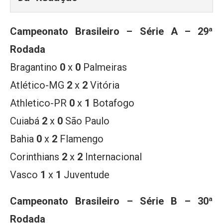
Campeonato Brasileiro – Série A
–
29ª
Rodada
Bragantino
0
x
0
Palmeiras
Atlético-MG
2
x
2
Vitória
Athletico-PR
0
x
1
Botafogo
Cuiabá
2
x
0
São Paulo
Bahia
0
x
2
Flamengo
Corinthians
2
x
2
Internacional
Vasco
1
x
1
Juventude
Campeonato Brasileiro – Série B
–
30ª
Rodada