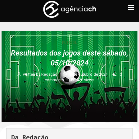
FUTEBOL
Resultados dos jogos deste sábado,
05/10/2024
written by
Redação
5 de outubro de 2024
0
comments
428
views
Da Redação