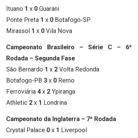
Ituano
1
x
0
Guarani
Ponte Preta
1
x
0
Botafogo-SP
Mirassol
1
x
0
Vila Nova
Campeonato Brasileiro – Série C
–
6ª
Rodada – Segunda Fase
São Bernardo
1
x
2
Volta Redonda
Botafogo-PB
3
x
0
Remo
Ferroviária
4
x
2
Ypiranga
Athletic
2
x
1
Londrina
Campeonato da
Inglaterra – 7ª Rodada
Crystal Palace
0
x
1
Liverpool