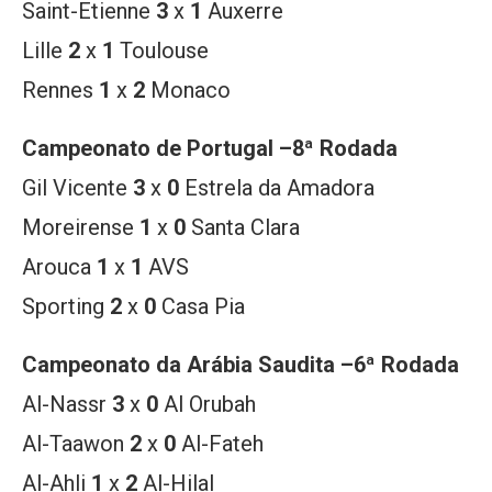
Saint-Etienne
3
x
1
Auxerre
Lille
2
x
1
Toulouse
Rennes
1
x
2
Monaco
Campeonato de
Portugal –8ª Rodada
Gil Vicente
3
x
0
Estrela da Amadora
Moreirense
1
x
0
Santa Clara
Arouca
1
x
1
AVS
Sporting
2
x
0
Casa Pia
Campeonato da
Arábia Saudita –6ª Rodada
Al-Nassr
3
x
0
Al Orubah
Al-Taawon
2
x
0
Al-Fateh
Al-Ahli
1
x
2
Al-Hilal