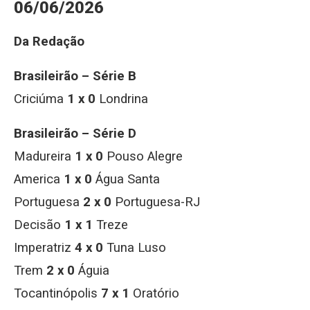
06/06/2026
Da Redação
Brasileirão – Série B
Criciúma
1 x 0
Londrina
Brasileirão – Série D
Madureira
1 x 0
Pouso Alegre
America
1 x 0
Água Santa
Portuguesa
2 x 0
Portuguesa-RJ
Decisão
1 x 1
Treze
Imperatriz
4 x 0
Tuna Luso
Trem
2 x 0
Águia
Tocantinópolis
7 x 1
Oratório