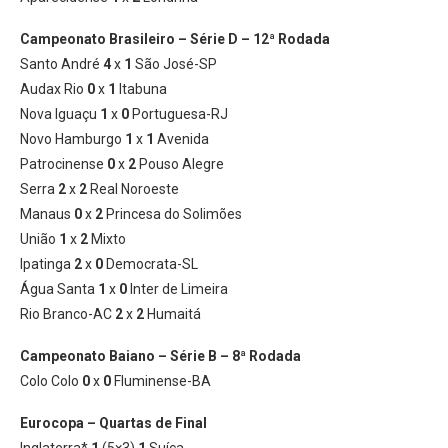
Campeonato Brasileiro – Série D – 12ª Rodada
Santo André
4
x
1
São José-SP
Audax Rio
0
x
1
Itabuna
Nova Iguaçu
1
x
0
Portuguesa-RJ
Novo Hamburgo
1
x
1
Avenida
Patrocinense
0
x
2
Pouso Alegre
Serra
2
x
2
Real Noroeste
Manaus
0
x
2
Princesa do Solimões
União
1
x
2
Mixto
Ipatinga
2
x
0
Democrata-SL
Água Santa
1
x
0
Inter de Limeira
Rio Branco-AC
2
x
2
Humaitá
Campeonato Baiano – Série B – 8ª Rodada
Colo Colo
0
x
0
Fluminense-BA
Eurocopa – Quartas de Final