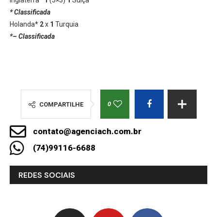
Inglaterra*
1
(5×3)
1
Suíça
* Classificada
Holanda*
2
x
1
Turquia
*– Classificada
0
COMPARTILHE
contato@agenciach.com.br
(74)99116-6688
REDES SOCIAIS