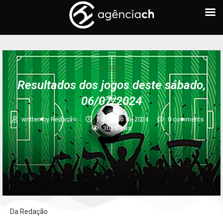
FUTEBOL
Resultados dos jogos deste sábado,
06/07/2024
written by
Redação
7 de julho de 2024
0 comments
305
views
Da Redação