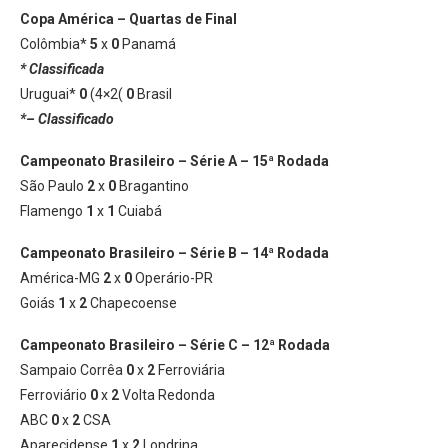
Copa América – Quartas de Final
Colômbia*
5
x
0
Panamá
* Classificada
Uruguai*
0
(4×2(
0
Brasil
*– Classificado
Campeonato Brasileiro – Série A – 15ª Rodada
São Paulo
2
x
0
Bragantino
Flamengo
1
x
1
Cuiabá
Campeonato Brasileiro – Série B – 14ª Rodada
América-MG
2
x
0
Operário-PR
Goiás
1
x
2
Chapecoense
Campeonato Brasileiro – Série C – 12ª Rodada
Sampaio Corrêa
0
x
2
Ferroviária
Ferroviário
0
x
2
Volta Redonda
ABC
0
x
2
CSA
Aparecidense
1
x
2
Londrina