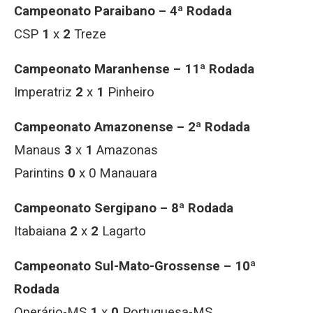
Campeonato Paraibano – 4ª Rodada
CSP
1
x
2
Treze
Campeonato Maranhense – 11ª Rodada
Imperatriz
2
x
1
Pinheiro
Campeonato Amazonense – 2ª Rodada
Manaus
3
x
1
Amazonas
Parintins
0
x 0 Manauara
Campeonato Sergipano – 8ª Rodada
Itabaiana
2
x
2
Lagarto
Campeonato Sul-Mato-Grossense – 10ª
Rodada
Operário-MS
1
x
0
Portuguesa-MS