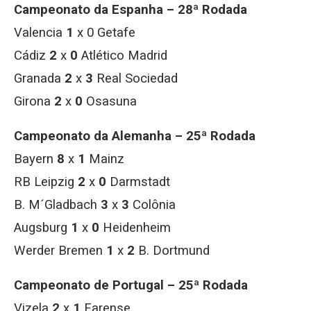
Campeonato da Espanha – 28ª Rodada
Valencia
1
x 0 Getafe
Cádiz
2
x
0
Atlético Madrid
Granada
2
x
3
Real Sociedad
Girona
2
x
0
Osasuna
Campeonato da Alemanha – 25ª Rodada
Bayern
8
x
1
Mainz
RB Leipzig
2
x
0
Darmstadt
B. M´Gladbach
3
x
3
Colônia
Augsburg
1
x
0
Heidenheim
Werder Bremen
1
x
2
B. Dortmund
Campeonato de Portugal – 25ª Rodada
Vizela
2
x
1
Farense