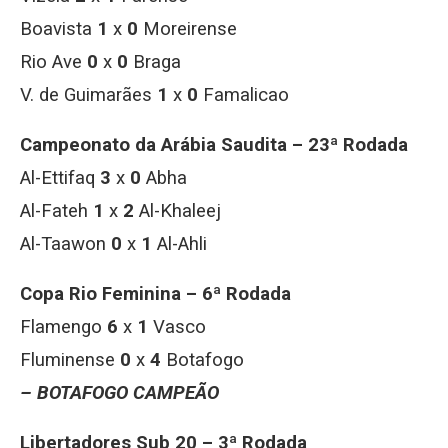
Boavista
1
x
0
Moreirense
Rio Ave
0
x
0
Braga
V. de Guimarães
1
x
0
Famalicao
Campeonato da Arábia Saudita – 23ª Rodada
Al-Ettifaq
3
x
0
Abha
Al-Fateh
1
x
2
Al-Khaleej
Al-Taawon
0
x
1
Al-Ahli
Copa Rio Feminina – 6ª Rodada
Flamengo
6
x
1
Vasco
Fluminense
0
x
4
Botafogo
– BOTAFOGO CAMPEÃO
Libertadores Sub 20 – 3ª Rodada