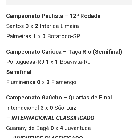
Campeonato Paulista –
12ª Rodada
Santos
3
x
2
Inter de Limeira
Palmeiras
1
x
0
Botafogo-SP
Campeonato Carioca – Taça Rio (Semifinal)
Portuguesa-RJ
1
x
1
Boavista-RJ
Semifinal
Fluminense
0
x
2
Flamengo
Campeonato Gaúcho – Quartas de Final
Internacional
3
x
0
São Luiz
– INTERNACIONAL CLASSIFICADO
Guarany de Bagé
0
x
4
Juventude