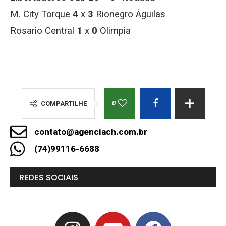
M. City Torque
4
x
3
Rionegro Águilas
Rosario Central
1
x
0
Olimpia
0
COMPARTILHE
contato@agenciach.com.br
(74)99116-6688
REDES SOCIAIS