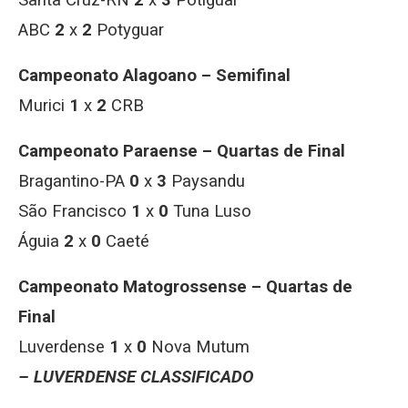
Santa Cruz-RN
2
x
3
Potiguar
ABC
2
x
2
Potyguar
Campeonato Alagoano – Semifinal
Murici
1
x
2
CRB
Campeonato Paraense – Quartas de Final
Bragantino-PA
0
x
3
Paysandu
São Francisco
1
x
0
Tuna Luso
Águia
2
x
0
Caeté
Campeonato Matogrossense – Quartas de
Final
Luverdense
1
x
0
Nova Mutum
– LUVERDENSE CLASSIFICADO