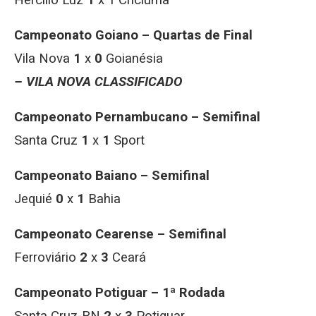
Hercílio Luz
1
x 1 Criciúma
Campeonato Goiano – Quartas de Final
Vila Nova
1
x
0
Goianésia
– VILA NOVA CLASSIFICADO
Campeonato Pernambucano – Semifinal
Santa Cruz
1
x
1
Sport
Campeonato Baiano – Semifinal
Jequié
0
x
1
Bahia
Campeonato Cearense – Semifinal
Ferroviário
2
x
3
Ceará
Campeonato Potiguar – 1ª Rodada