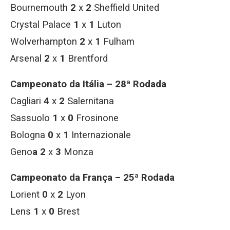
Bournemouth
2
x
2
Sheffield United
Crystal Palace
1
x
1
Luton
Wolverhampton
2
x
1
Fulham
Arsenal
2
x
1
Brentford
Campeonato da Itália – 28ª Rodada
Cagliari
4
x
2
Salernitana
Sassuolo
1
x
0
Frosinone
Bologna
0
x
1
Internazionale
Geno
a 2
x
3
Monza
Campeonato da França – 25ª Rodada
Lorient
0
x
2
Lyon
Lens
1
x
0
Brest