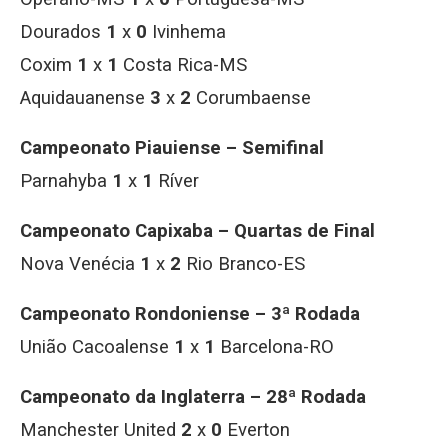
Dourados
1
x
0
Ivinhema
Coxim
1
x
1
Costa Rica-MS
Aquidauanense
3
x
2
Corumbaense
Campeonato Piauiense – Semifinal
Parnahyba
1
x
1
Ríver
Campeonato Capixaba – Quartas de Final
Nova Venécia
1
x
2
Rio Branco-ES
Campeonato Rondoniense – 3ª Rodada
União Cacoalense
1
x
1
Barcelona-RO
Campeonato da Inglaterra – 28ª Rodada
Manchester United
2
x
0
Everton