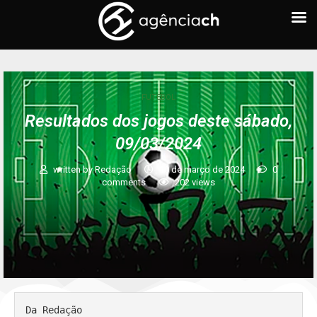
FUTEBOL
Resultados dos jogos deste sábado,
09/03/2024
written by
Redação
10 de março de 2024
0
comments
202
views
Da Redação