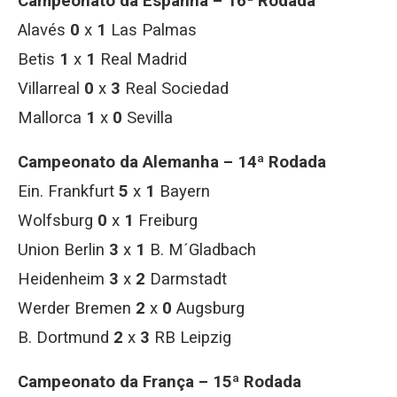
Campeonato da Espanha – 16ª Rodada
Alavés
0
x
1
Las Palmas
Betis
1
x
1
Real Madrid
Villarreal
0
x
3
Real Sociedad
Mallorca
1
x
0
Sevilla
Campeonato da Alemanha – 14ª Rodada
Ein. Frankfurt
5
x
1
Bayern
Wolfsburg
0
x
1
Freiburg
Union Berlin
3
x
1
B. M´Gladbach
Heidenheim
3
x
2
Darmstadt
Werder Bremen
2
x
0
Augsburg
B. Dortmund
2
x
3
RB Leipzig
Campeonato da França – 15ª Rodada