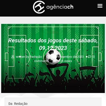
FUTEBOL
Resultados dos jogos deste sábado,
09.12.2023
written by
Redação
9 de dezembro de 2023
0
comments
226
views
Da Redação