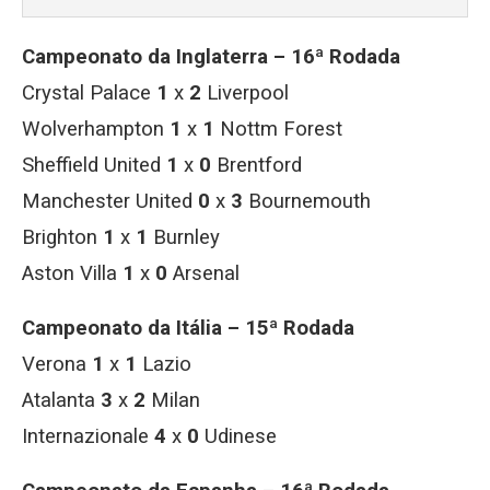
Campeonato da Inglaterra – 16ª Rodada
Crystal Palace
1
x
2
Liverpool
Wolverhampton
1
x
1
Nottm Forest
Sheffield United
1
x
0
Brentford
Manchester United
0
x
3
Bournemouth
Brighton
1
x
1
Burnley
Aston Villa
1
x
0
Arsenal
Campeonato da Itália – 15ª Rodada
Verona
1
x
1
Lazio
Atalanta
3
x
2
Milan
Internazionale
4
x
0
Udinese