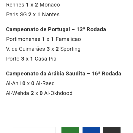
Rennes
1
x
2
Monaco
Paris SG
2
x
1
Nantes
Campeonato de Portugal – 13ª Rodada
Portimonense
1
x
1
Famalicao
V. de Guimarães
3
x
2
Sporting
Porto
3
x
1
Casa Pia
Campeonato da Arábia Saudita – 16ª Rodada
Al-Ahli
0
x
0
Al-Raed
Al-Wehda
2
x
0
Al-Okhdood