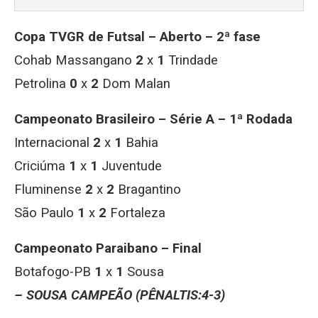
Copa TVGR de Futsal – Aberto – 2ª fase
Cohab Massangano
2
x
1
Trindade
Petrolina
0
x
2
Dom Malan
Campeonato Brasileiro – Série A – 1ª Rodada
Internacional
2
x
1
Bahia
Criciúma
1
x
1
Juventude
Fluminense
2
x
2
Bragantino
São Paulo
1
x
2
Fortaleza
Campeonato Paraibano – Final
Botafogo-PB
1
x
1
Sousa
– SOUSA CAMPEÃO (PÊNALTIS:4-3)