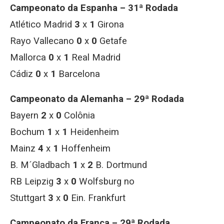
Campeonato da Espanha – 31ª Rodada
Atlético Madrid
3
x
1
Girona
Rayo Vallecano
0
x
0
Getafe
Mallorca
0
x
1
Real Madrid
Cádiz
0
x
1
Barcelona
Campeonato da Alemanha – 29ª Rodada
Bayern
2
x
0
Colônia
Bochum
1
x
1
Heidenheim
Mainz
4
x
1
Hoffenheim
B. M´Gladbach
1
x
2
B. Dortmund
RB Leipzig
3
x
0
Wolfsburg no
Stuttgart
3
x
0
Ein. Frankfurt
Campeonato da França – 29ª Rodada