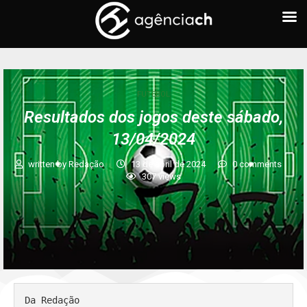
FUTEBOL
Resultados dos jogos deste sábado,
13/04/2024
written by
Redação
13 de abril de 2024
0 comments
307
views
Da Redação