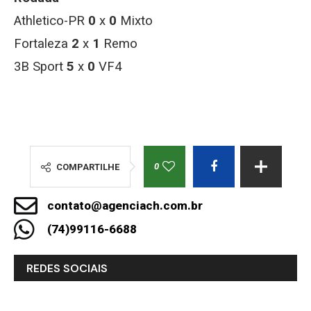
Athletico-PR
0
x
0
Mixto
Fortaleza
2
x
1
Remo
3B Sport
5
x
0
VF4
0
COMPARTILHE
contato@agenciach.com.br
(74)99116-6688
REDES SOCIAIS