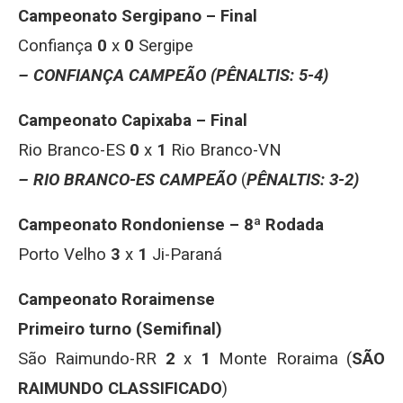
Campeonato Sergipano – Final
Confiança
0
x
0
Sergipe
– CONFIANÇA CAMPEÃO
(PÊNALTIS: 5-4)
Campeonato Capixaba – Final
Rio Branco-ES
0
x
1
Rio Branco-VN
– RIO BRANCO-ES CAMPEÃO
(
PÊNALTIS: 3-2)
Campeonato Rondoniense – 8ª Rodada
Porto Velho
3
x
1
Ji-Paraná
Campeonato Roraimense
Primeiro turno (Semifinal)
São Raimundo-RR
2
x
1
Monte Roraima (
SÃO
RAIMUNDO CLASSIFICADO
)