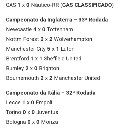
GAS
1
x
0
Náutico-RR (
GAS CLASSIFICADO
)
Campeonato da Inglaterra – 33ª Rodada
Newcastle
4
x
0
Tottenham
Nottm Forest
2
x
2
Wolverhampton
Manchester City
5
x
1
Luton
Brentford
1
x
1
Sheffield United
Burnley
2
x
0
Brighton
Bournemouth
2
x
2
Manchester United
Campeonato da Itália – 32ª Rodada
Lecce
1
x
0
Empoli
Torino
0
x
0
Juventus
Bologna
0
x
0
Monza