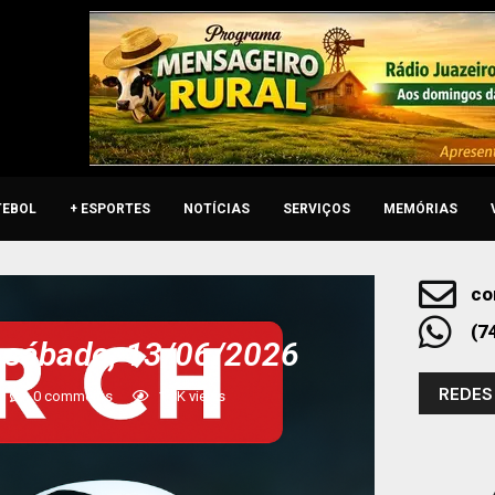
TEBOL
+ ESPORTES
NOTÍCIAS
SERVIÇOS
MEMÓRIAS
co
(7
e sábado, 13/06/2026
REDES
0 comments
1,8K
views