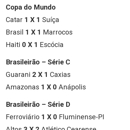
Copa do Mundo
Catar
1 X 1
Suíça
Brasil
1 X 1
Marrocos
Haiti
0 X 1
Escócia
Brasileirão – Série C
Guarani
2 X 1
Caxias
Amazonas
1 X 0
Anápolis
Brasileirão – Série D
Ferroviário
1 X 0
Fluminense-PI
Altos
3 X 2
Atlético Cearense