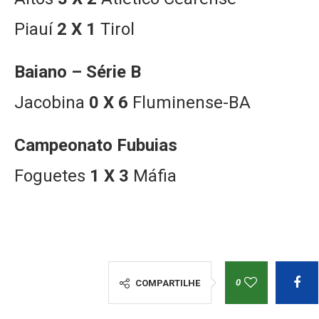
Piauí
2 X 1
Tirol
Baiano – Série B
Jacobina
0 X 6
Fluminense-BA
Campeonato Fubuias
Foguetes
1 X 3
Máfia
0
COMPARTILHE