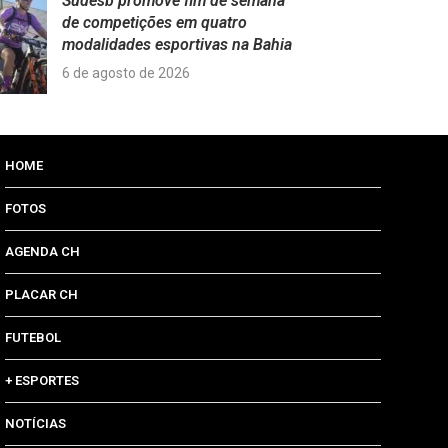
Sudesb promove fim de semana
de competições em quatro
modalidades esportivas na Bahia
6 de agosto de 2026
HOME
FOTOS
AGENDA CH
PLACAR CH
FUTEBOL
+ ESPORTES
NOTÍCIAS