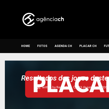
HOME
FOTOS
AGENDA CH
PLACAR CH
FU
Resultados dos jogos dest
written by
Redação
13 de junho de 2026