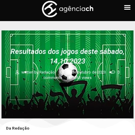
FUTEBOL
Resultados dos jogos deste sábado,
14.10.2023
written by
Redação
14 de outubro de 2023
0
comments
263
views
Da Redação