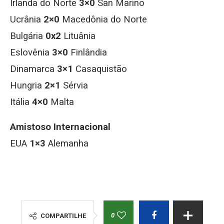
Irlanda do Norte
3×0
San Marino
Ucrânia
2×0
Macedônia do Norte
Bulgária
0x2
Lituânia
Eslovênia
3×0
Finlândia
Dinamarca
3×1
Casaquistão
Hungria
2×1
Sérvia
Itália
4×0
Malta
Amistoso Internacional
EUA
1×3
Alemanha
0
COMPARTILHE