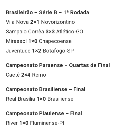
Brasileirão – Série B – 1ª Rodada
Vila Nova
2×1
Novorizontino
Sampaio Corrêa
3×3
Atlético-GO
Mirassol
1×0
Chapecoense
Juventude
1×2
Botafogo-SP
Campeonato Paraense – Quartas de Final
Caeté
2×4
Remo
Campeonato Brasiliense – Final
Real Brasília
1×0
Brasiliense
Campeonato Piauiense – Final
Ríver
1×0
Fluminense-PI