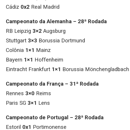
Cádiz
0x2
Real Madrid
Campeonato da Alemanha – 28ª Rodada
RB Leipzig
3×2
Augsburg
Stuttgart
3×3
Borussia Dortmund
Colônia
1×1
Mainz
Bayern
1×1
Hoffenheim
Eintracht Frankfurt
1×1
Borussia Mönchengladbach
Campeonato da França – 31ª Rodada
Rennes
3×0
Reims
Paris SG
3×1
Lens
Campeonato de Portugal – 28ª Rodada
Estoril
0x1
Portimonense