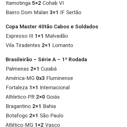
Itamotinga
5×2
Cohab VI
Bairro Dom Malan
3×1
IF Sertão
Copa Master 40tão Cabos e Soldados
Expresso III
1×1
Malvadão
Vila Tiradentes
2×1
Lomanto
Brasileirão – Série A – 1ª Rodada
Palmeiras
2×1
Cuiabá
América-MG
0x3
Fluminense
Fortaleza
1×1
Internacional
Athletico-PR
2×0
Goiás
Bragantino
2×1
Bahia
Botafogo
2×1
São Paulo
Atlético-MG
1×2
Vasco