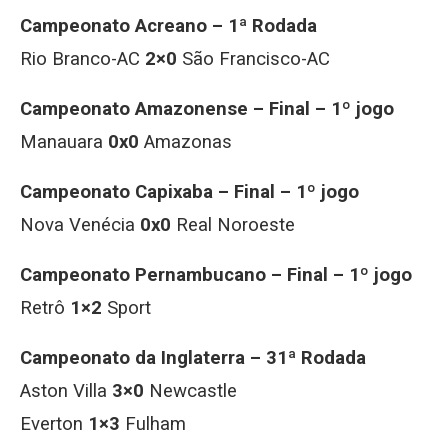
Campeonato Acreano – 1ª Rodada
Rio Branco-AC
2×0
São Francisco-AC
Campeonato Amazonense – Final – 1º jogo
Manauara
0x0
Amazonas
Campeonato Capixaba – Final – 1º jogo
Nova Venécia
0x0
Real Noroeste
Campeonato Pernambucano – Final – 1º jogo
Retrô
1×2
Sport
Campeonato da Inglaterra – 31ª Rodada
Aston Villa
3×0
Newcastle
Everton
1×3
Fulham