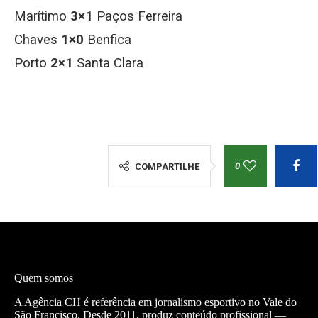
Marítimo
3×1
Paços Ferreira
Chaves
1×0
Benfica
Porto
2×1
Santa Clara
0
COMPARTILHE
Quem somos
A Agência CH é referência em jornalismo esportivo no Vale do
São Francisco. Desde 2011, produz conteúdo profissional —