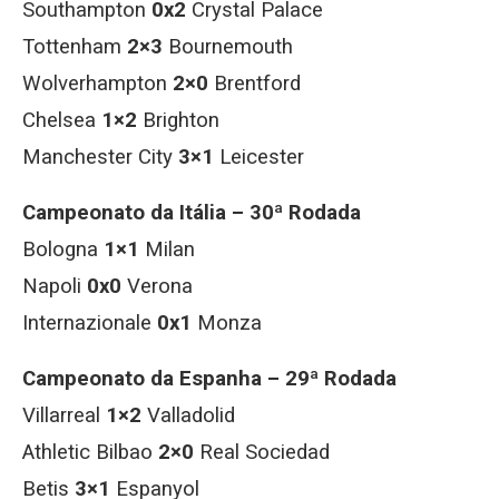
Southampton
0x2
Crystal Palace
Tottenham
2×3
Bournemouth
Wolverhampton
2×0
Brentford
Chelsea
1×2
Brighton
Manchester City
3×1
Leicester
Campeonato da Itália – 30ª Rodada
Bologna
1×1
Milan
Napoli
0x0
Verona
Internazionale
0x1
Monza
Campeonato da Espanha – 29ª Rodada
Villarreal
1×2
Valladolid
Athletic Bilbao
2×0
Real Sociedad
Betis
3×1
Espanyol