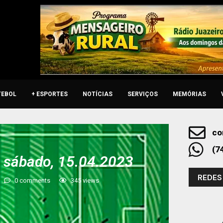
TEBOL
+ ESPORTES
NOTÍCIAS
SERVIÇOS
MEMÓRIAS
co
(7
e sábado, 15.04.2023
REDES
0 comments
345
views