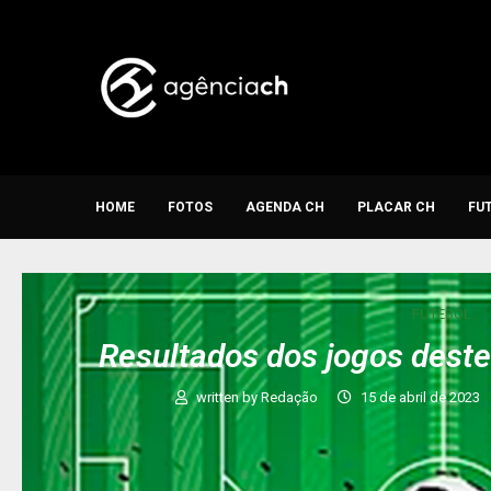
HOME
FOTOS
AGENDA CH
PLACAR CH
FU
FUTEBOL
Resultados dos jogos dest
written by
Redação
15 de abril de 2023