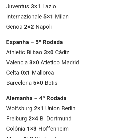
Juventus
3×1
Lazio
Internazionale
5×1
Milan
Genoa
2×2
Napoli
Espanha – 5ª Rodada
Athletic Bilbao
3×0
Cádiz
Valencia
3×0
Atlético Madrid
Celta
0x1
Mallorca
Barcelona
5×0
Betis
Alemanha – 4ª Rodada
Wolfsburg
2×1
Union Berlin
Freiburg
2×4
B. Dortmund
Colônia
1×3
Hoffenheim