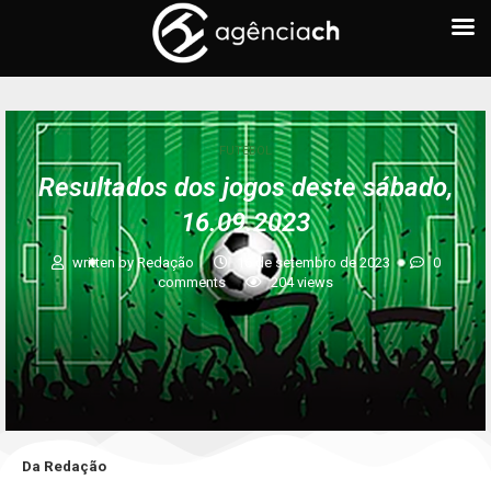
FUTEBOL
Resultados dos jogos deste sábado,
16.09.2023
written by
Redação
16 de setembro de 2023
0
comments
204
views
Da Redação