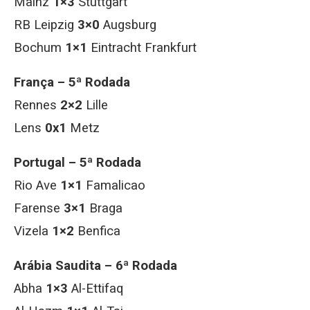
Mainz
1×3
Stuttgart
RB Leipzig
3×0
Augsburg
Bochum
1×1
Eintracht Frankfurt
França – 5ª Rodada
Rennes
2×2
Lille
Lens
0x1
Metz
Portugal – 5ª Rodada
Rio Ave
1×1
Famalicao
Farense
3×1
Braga
Vizela
1×2
Benfica
Arábia Saudita – 6ª Rodada
Abha
1×3
Al-Ettifaq