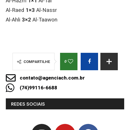
Al-Hazm
1×1
Al-Tai
Al-Raed
1×3
Al-Nassr
Al-Ahli
3×2
Al-Taawon
0
COMPARTILHE
contato@agenciach.com.br
(74)99116-6688
REDES SOCIAIS