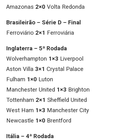
Amazonas
2×0
Volta Redonda
Brasileirão – Série D – Final
Ferroviário
2×1
Ferroviária
Inglaterra – 5ª Rodada
Wolverhampton
1×3
Liverpool
Aston Villa
3×1
Crystal Palace
Fulham
1×0
Luton
Manchester United
1×3
Brighton
Tottenham
2×1
Sheffield United
West Ham
1×3
Manchester City
Newcastle
1×0
Brentford
Itália – 4ª Rodada