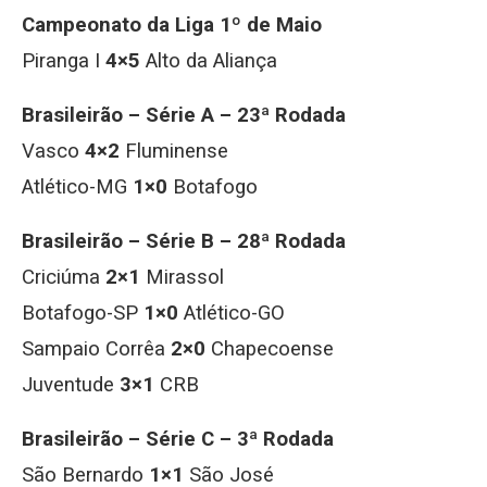
Campeonato da Liga 1º de Maio
Piranga I
4×5
Alto da Aliança
Brasileirão – Série A – 23ª Rodada
Vasco
4×2
Fluminense
Atlético-MG
1×0
Botafogo
Brasileirão – Série B – 28ª Rodada
Criciúma
2×1
Mirassol
Botafogo-SP
1×0
Atlético-GO
Sampaio Corrêa
2×0
Chapecoense
Juventude
3×1
CRB
Brasileirão – Série C – 3ª Rodada
São Bernardo
1×1
São José