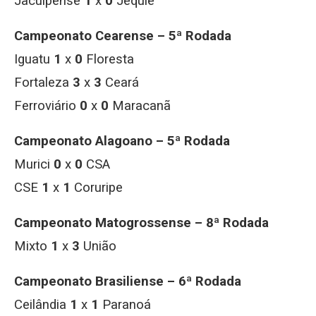
Jacuipense
1
x
0
Jequié
Campeonato Cearense – 5ª Rodada
Iguatu
1
x
0
Floresta
Fortaleza
3
x
3
Ceará
Ferroviário
0
x
0
Maracanã
Campeonato Alagoano – 5ª Rodada
Murici
0
x
0
CSA
CSE
1
x
1
Coruripe
Campeonato Matogrossense – 8ª Rodada
Mixto
1
x
3
União
Campeonato Brasiliense – 6ª Rodada
Ceilândia
1
x
1
Paranoá