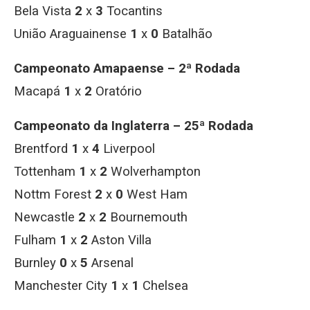
Bela Vista
2
x
3
Tocantins
União Araguainense
1
x
0
Batalhão
Campeonato Amapaense – 2ª Rodada
Macapá
1
x
2
Oratório
Campeonato da Inglaterra – 25ª Rodada
Brentford
1
x
4
Liverpool
Tottenham
1
x
2
Wolverhampton
Nottm Forest
2
x
0
West Ham
Newcastle
2
x
2
Bournemouth
Fulham
1
x
2
Aston Villa
Burnley
0
x
5
Arsenal
Manchester City
1
x
1
Chelsea