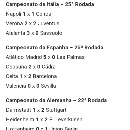
Campeonato da Itália – 25ª Rodada
Napoli
1
x
1
Genoa
Verona
2
x
2
Juventus
Atalanta
3
x
0
Sassuolo
Campeonato da Espanha – 25ª Rodada
Atlético Madrid
5
x
0
Las Palmas
Osasuna
2
x
0
Cádiz
Celta
1
x
2
Barcelona
Valencia
0
x
0
Sevilla
Campeonato da Alemanha – 22ª Rodada
Darmstadt
1
x
2
Stuttgart
Heidenheim
1
x
2
B. Leverkusen
Hoffenheim
0
x
1
Union Berlin