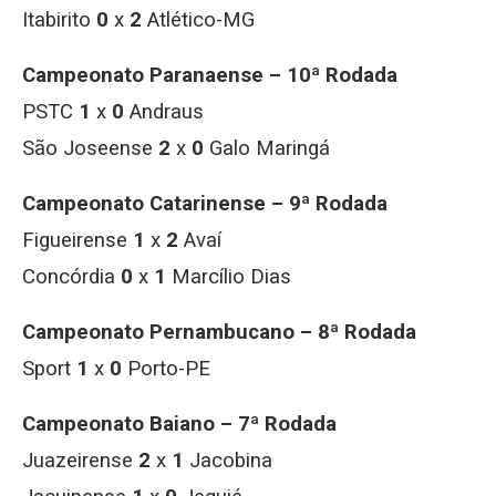
Itabirito
0
x
2
Atlético-MG
Campeonato Paranaense – 10ª Rodada
PSTC
1
x
0
Andraus
São Joseense
2
x
0
Galo Maringá
Campeonato Catarinense – 9ª Rodada
Figueirense
1
x
2
Avaí
Concórdia
0
x
1
Marcílio Dias
Campeonato Pernambucano – 8ª Rodada
Sport
1
x
0
Porto-PE
Campeonato Baiano – 7ª Rodada
Juazeirense
2
x
1
Jacobina