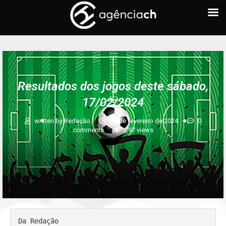
FUTEBOL
Resultados dos jogos deste sábado,
17/02/2024
written by
Redação
17 de fevereiro de 2024
0
comments
297
views
Da Redação