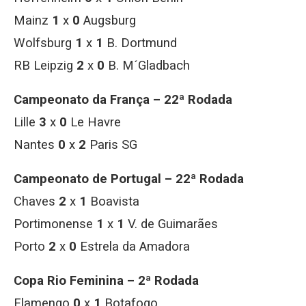
Mainz
1
x
0
Augsburg
Wolfsburg
1
x
1
B. Dortmund
RB Leipzig
2
x
0
B. M´Gladbach
Campeonato da França – 22ª Rodada
Lille
3
x
0
Le Havre
Nantes
0
x
2
Paris SG
Campeonato de Portugal – 22ª Rodada
Chaves
2
x
1
Boavista
Portimonense
1
x
1
V. de Guimarães
Porto
2
x
0
Estrela da Amadora
Copa Rio Feminina – 2ª Rodada
Flamengo
0
x
1
Botafogo