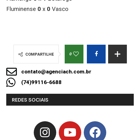
Fluminense
0
x
0
Vasco
0
COMPARTILHE
contato@agenciach.com.br
(74)99116-6688
REDES SOCIAIS