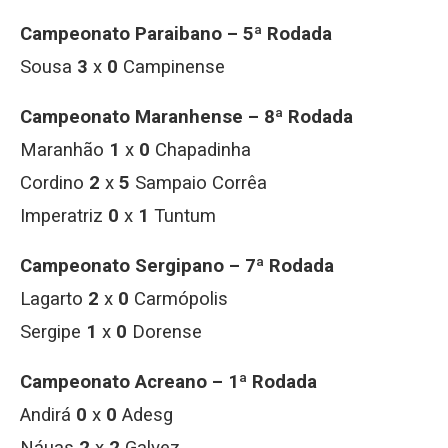
Campeonato Paraibano – 5ª Rodada
Sousa
3
x
0
Campinense
Campeonato Maranhense – 8ª Rodada
Maranhão
1
x
0
Chapadinha
Cordino
2
x
5
Sampaio Corrêa
Imperatriz
0
x
1
Tuntum
Campeonato Sergipano – 7ª Rodada
Lagarto
2
x
0
Carmópolis
Sergipe
1
x
0
Dorense
Campeonato Acreano – 1ª Rodada
Andirá
0
x
0
Adesg