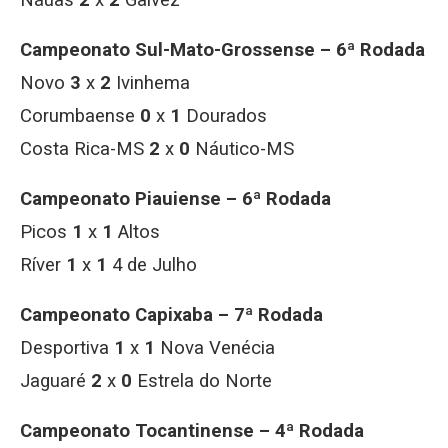
Náuas
2
x
2
Galvez
Campeonato Sul-Mato-Grossense – 6ª Rodada
Novo
3
x
2
Ivinhema
Corumbaense
0
x
1
Dourados
Costa Rica-MS
2
x
0
Náutico-MS
Campeonato Piauiense – 6ª Rodada
Picos
1
x
1
Altos
Ríver
1
x
1
4 de Julho
Campeonato Capixaba – 7ª Rodada
Desportiva
1
x
1
Nova Venécia
Jaguaré
2
x
0
Estrela do Norte
Campeonato Tocantinense – 4ª Rodada