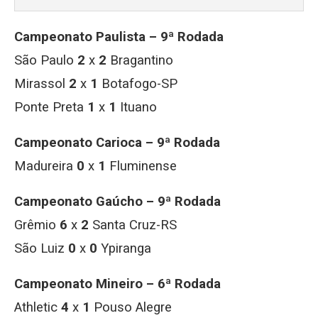
Campeonato Paulista – 9ª Rodada
São Paulo
2
x
2
Bragantino
Mirassol
2
x
1
Botafogo-SP
Ponte Preta
1
x
1
Ituano
Campeonato Carioca – 9ª Rodada
Madureira
0
x
1
Fluminense
Campeonato Gaúcho – 9ª Rodada
Grêmio
6
x
2
Santa Cruz-RS
São Luiz
0
x
0
Ypiranga
Campeonato Mineiro – 6ª Rodada
Athletic
4
x
1
Pouso Alegre