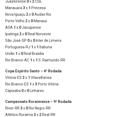
Juazeirense
0
x
2
CSE
Manauara
3
x
1
Princesa
Nova Iguaçu
2
x
0
Audax Rio
Porto Velho
2
x
0
Manaus
ASA
1
x
0
Jacuipense
Ipatinga
2
x
0
Real Noroeste
São José-SP
0
x
0
Inter de Limeira
Portuguesa-RJ
1
x
1
Itabuna
União
1
x
0
Real Brasília
Rio Branco-AC
1
x
1
S. Raimundo-RR
Copa Espírito Santo – 4ª Rodada
Vitória-ES
3
x
1
Vilavelhense
Rio Branco-ES
1
x
3
Porto Vitória
Capixaba
0
x
0
Linhares
Campeonato Roraimense – 9ª Rodada
River-RR
3
x
0
Rio Negro-RR
Atlético Roraima
3
x
2
Real-RR