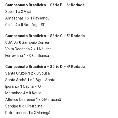
Campeonato Brasileiro – Série B – 6ª Rodada
Sport
1
x
2
Avaí
Amazonas
1
x
1
Paysandu
Goiás
4
x
0
Botafogo-SP
Campeonato Brasileiro – Série C – 5ª Rodada
CSA
0
x
0
Sampaio Corrêa
Volta Redonda
2
x
1
Náutico
Ferroviária
1
x
0
Confiança
Campeonato Brasileiro – Série D – 4ª Rodada
Santa Cruz-RN
2
x
0
Sousa
Santo André
1
x
1
Água Santa
Iporá
2
x
1
Capital-TO
Maranhão
4
x
0
Águia
Atlético Cearense
1
x
0
Maracanã
Sergipe
0
x
1
Petrolina
Patrocinense
1
x
2
Maringá