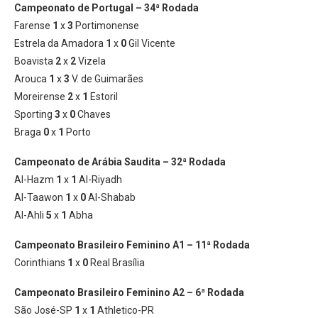
Campeonato de Portugal – 34ª Rodada
Farense
1
x
3
Portimonense
Estrela da Amadora
1
x
0
Gil Vicente
Boavista
2
x
2
Vizela
Arouca
1
x
3
V. de Guimarães
Moreirense
2
x
1
Estoril
Sporting
3
x
0
Chaves
Braga
0
x
1
Porto
Campeonato de Arábia Saudita – 32ª Rodada
Al-Hazm
1
x
1
Al-Riyadh
Al-Taawon
1
x
0
Al-Shabab
Al-Ahli
5
x
1
Abha
Campeonato Brasileiro Feminino A1 – 11ª Rodada
Corinthians
1
x
0
Real Brasília
Campeonato Brasileiro Feminino A2 – 6ª Rodada
São José-SP
1
x
1
Athletico-PR