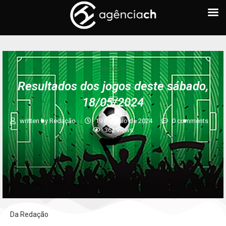
+ ESPORTES
Resultados dos jogos deste sábado,
18/05/2024
written by
Redação
19 de maio de 2024
0 comments
362
views
Da Redação