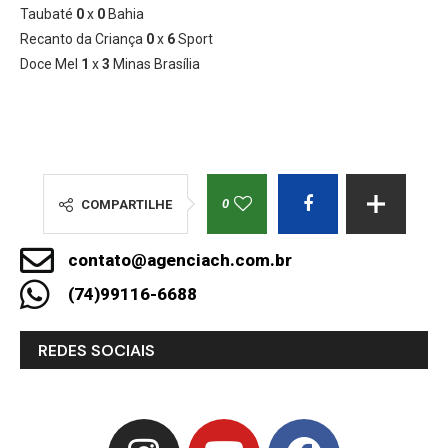
Taubaté
0
x
0
Bahia
Recanto da Criança
0
x
6
Sport
Doce Mel
1
x
3
Minas Brasília
0
COMPARTILHE
contato@agenciach.com.br
(74)99116-6688
REDES SOCIAIS