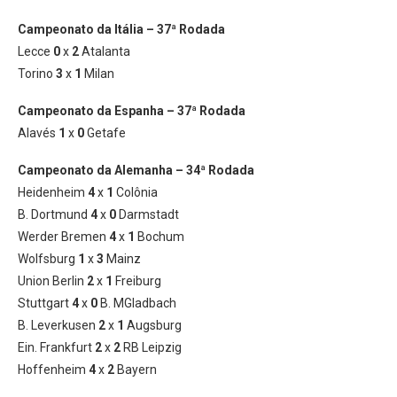
Campeonato da Itália – 37ª Rodada
Lecce
0
x
2
Atalanta
Torino
3
x
1
Milan
Campeonato da Espanha – 37ª Rodada
Alavés
1
x
0
Getafe
Campeonato da Alemanha – 34ª Rodada
Heidenheim
4
x
1
Colônia
B. Dortmund
4
x
0
Darmstadt
Werder Bremen
4
x
1
Bochum
Wolfsburg
1
x
3
Mainz
Union Berlin
2
x
1
Freiburg
Stuttgart
4
x
0
B. MGladbach
B. Leverkusen
2
x
1
Augsburg
Ein. Frankfurt
2
x
2
RB Leipzig
Hoffenheim
4
x
2
Bayern