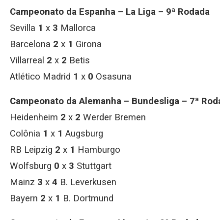
Campeonato da Espanha – La Liga – 9ª Rodada
Sevilla
1
x
3
Mallorca
Barcelona
2
x
1
Girona
Villarreal
2
x
2
Betis
Atlético Madrid
1
x
0
Osasuna
Campeonato da Alemanha – Bundesliga – 7ª Rod
Heidenheim
2
x
2
Werder Bremen
Colônia
1
x
1
Augsburg
RB Leipzig
2
x
1
Hamburgo
Wolfsburg
0
x
3
Stuttgart
Mainz
3
x
4
B. Leverkusen
Bayern
2
x
1
B. Dortmund