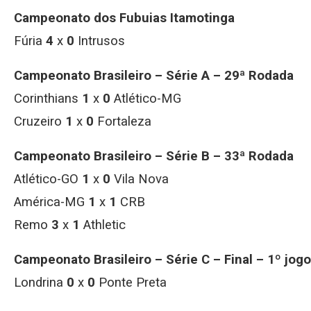
Campeonato dos Fubuias Itamotinga
Fúria
4
x
0
Intrusos
Campeonato Brasileiro – Série A – 29ª Rodada
Corinthians
1
x
0
Atlético-MG
Cruzeiro
1
x
0
Fortaleza
Campeonato Brasileiro – Série B – 33ª Rodada
Atlético-GO
1
x
0
Vila Nova
América-MG
1
x
1
CRB
Remo
3
x
1
Athletic
Campeonato Brasileiro – Série C – Final – 1º jogo
Londrina
0
x
0
Ponte Preta