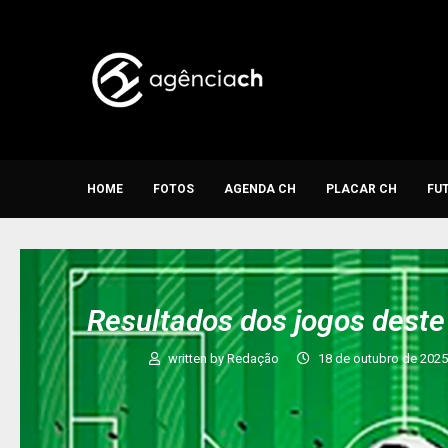
HOME
FOTOS
AGENDA CH
PLACAR CH
FU
Resultados dos jogos dest
written by
Redação
18 de outubro de 202