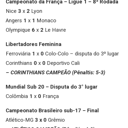
Campeonato da França – Ligue 1 – 8ª Rodada
Nice
3
x
2
Lyon
Angers
1
x
1
Monaco
Olympique
6
x
2
Le Havre
Libertadores Feminina
Ferroviária
1
x
0
Colo-Colo – disputa do 3º lugar
Corinthians
0
x
0
Deportivo Cali
– CORINTHIANS CAMPEÃO
(Pênaltis: 5-3)
Mundial Sub 20 – Disputa do 3° lugar
Colômbia
1
x
0
França
Campeonato Brasileiro sub-17 – Final
Atlético-MG
3 x 0
Grêmio