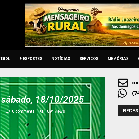
TEBOL
+ ESPORTES
NOTÍCIAS
SERVIÇOS
MEMÓRIAS
co
(7
e sábado, 18/10/2025
REDES
5
0 comments
894
views