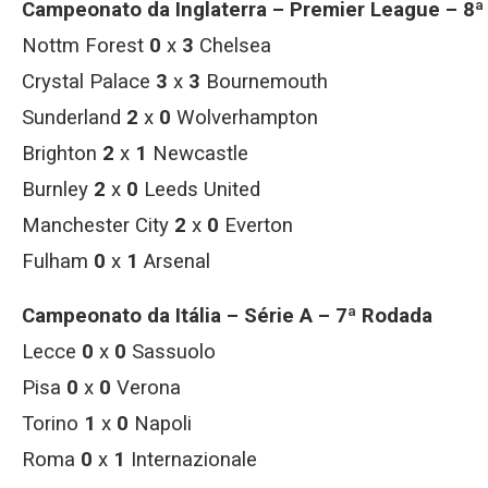
Campeonato da Inglaterra – Premier League – 8
Nottm Forest
0
x
3
Chelsea
Crystal Palace
3
x
3
Bournemouth
Sunderland
2
x
0
Wolverhampton
Brighton
2
x
1
Newcastle
Burnley
2
x
0
Leeds United
Manchester City
2
x
0
Everton
Fulham
0
x
1
Arsenal
Campeonato da Itália – Série A – 7ª Rodada
Lecce
0
x
0
Sassuolo
Pisa
0
x
0
Verona
Torino
1
x
0
Napoli
Roma
0
x
1
Internazionale