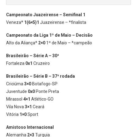
Campeonato Juazeirense – Semifinal 1
Veneza*
1(6×5)1
Juazeirense – *finalista
Campeonato da Liga 1º de Maio – Decisão
Alto da Aliança*
2×0
1º de Maio – *campeão
Brasileirão – Série A – 30ª
Fortaleza
0x1
Cruzeiro
Brasileirão – Série B – 37ª rodada
Criciúma
3×0
Botafogo-SP
Juventude
0x0
Ponte Preta
Mirassol
4×1
Atlético-GO
Vila Nova
3×1
Ceará
Vitória
1×0
Sport
Amistoso Internacional
Alemanha
2×3
Turquia