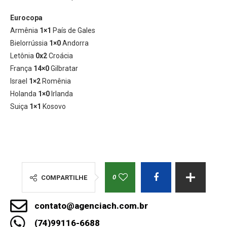
Eurocopa
Armênia
1×1
País de Gales
Bielorrússia
1×0
Andorra
Letônia
0x2
Croácia
França
14×0
Gilbratar
Israel
1×2
Romênia
Holanda
1×0
Irlanda
Suiça
1×1
Kosovo
0
COMPARTILHE
contato@agenciach.com.br
(74)99116-6688