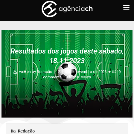
FUTEBOL
Resultados dos jogos deste sábado,
18.11.2023
written by
Redação
18 de novembro de 2023
0
comments
235
views
Da Redação