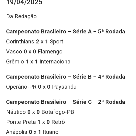
19/04/2025
Da Redação
Campeonato Brasileiro – Série A – 5ª Rodada
Corinthians
2
x
1
Sport
Vasco
0
x
0
Flamengo
Grêmio
1
x
1
Internacional
Campeonato Brasileiro – Série B – 4ª Rodada
Operário-PR
0
x
0
Paysandu
Campeonato Brasileiro – Série C – 2ª Rodada
Náutico
0
x
0
Botafogo-PB
Ponte Preta
1
x
0
Retrô
Anápolis
0
x
1
Ituano