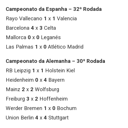
Campeonato da Espanha – 32ª Rodada
Rayo Vallecano
1
x
1
Valencia
Barcelona
4
x
3
Celta
Mallorca
0
x
0
Leganés
Las Palmas
1
x
0
Atlético Madrid
Campeonato da Alemanha – 30ª Rodada
RB Leipzig
1
x
1
Holstein Kiel
Heidenheim
0
x
4
Bayern
Mainz
2
x
2
Wolfsburg
Freiburg
3
x
2
Hoffenheim
Werder Bremen
1
x
0
Bochum
Union Berlin
4
x
4
Stuttgart