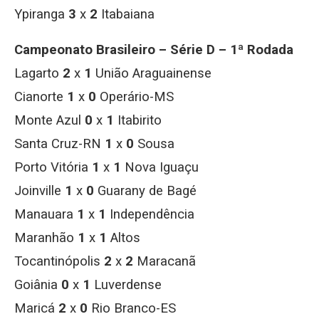
Ypiranga
3
x
2
Itabaiana
Campeonato Brasileiro – Série D – 1ª Rodada
Lagarto
2
x
1
União Araguainense
Cianorte
1
x
0
Operário-MS
Monte Azul
0
x
1
Itabirito
Santa Cruz-RN
1
x
0
Sousa
Porto Vitória
1
x
1
Nova Iguaçu
Joinville
1
x
0
Guarany de Bagé
Manauara
1
x
1
Independência
Maranhão
1
x
1
Altos
Tocantinópolis
2
x
2
Maracanã
Goiânia
0
x
1
Luverdense
Maricá
2
x
0
Rio Branco-ES