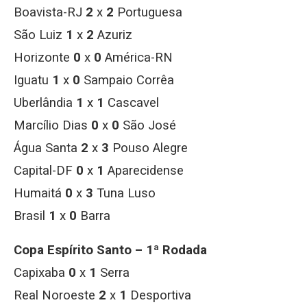
Boavista-RJ
2
x
2
Portuguesa
São Luiz
1
x
2
Azuriz
Horizonte
0
x
0
América-RN
Iguatu
1
x
0
Sampaio Corrêa
Uberlândia
1
x
1
Cascavel
Marcílio Dias
0
x
0
São José
Água Santa
2
x
3
Pouso Alegre
Capital-DF
0
x
1
Aparecidense
Humaitá
0
x
3
Tuna Luso
Brasil
1
x
0
Barra
Copa Espírito Santo – 1ª Rodada
Capixaba
0
x
1
Serra
Real Noroeste
2
x
1
Desportiva