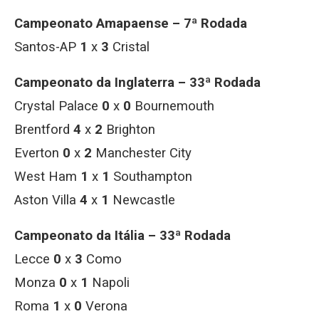
Campeonato Amapaense – 7ª Rodada
Santos-AP
1
x
3
Cristal
Campeonato da Inglaterra – 33ª Rodada
Crystal Palace
0
x
0
Bournemouth
Brentford
4
x
2
Brighton
Everton
0
x
2
Manchester City
West Ham
1
x
1
Southampton
Aston Villa
4
x
1
Newcastle
Campeonato da Itália – 33ª Rodada
Lecce
0
x
3
Como
Monza
0
x
1
Napoli
Roma
1
x
0
Verona