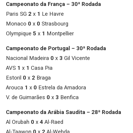
Campeonato da França – 30ª Rodada
Paris SG
2
x
1
Le Havre
Monaco
0
x
0
Strasbourg
Olympique
5
x
1
Montpellier
Campeonato de Portugal – 30ª Rodada
Nacional Madeira
0
x
3
Gil Vicente
AVS
1
x
1
Casa Pia
Estoril
0
x
2
Braga
Arouca
1
x
0
Estrela da Amadora
V. de Guimarães
0
x
3
Benfica
Campeonato da Arábia Saudita – 28ª Rodada
Al Orubah
0
x
4
Al-Raed
Al-Taawon
0
x
2
Al-Wehda