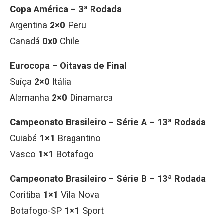
Copa América – 3ª Rodada
Argentina
2×0
Peru
Canadá
0x0
Chile
Eurocopa – Oitavas de Final
Suíça
2×0
Itália
Alemanha
2×0
Dinamarca
Campeonato Brasileiro – Série A – 13ª Rodada
Cuiabá
1×1
Bragantino
Vasco
1×1
Botafogo
Campeonato Brasileiro – Série B – 13ª Rodada
Coritiba
1×1
Vila Nova
Botafogo-SP
1×1
Sport