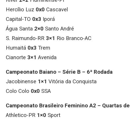
Hercílio Luz
0x0
Cascavel
Capital-TO
0x3
Iporá
Água Santa
2×0
Santo André
S. Raimundo-RR
3×1
Rio Branco-AC
Humaitá
0x3
Trem
Cianorte
3×1
Avenida
Campeonato Baiano – Série B – 6ª Rodada
Jacobinense
1×1
Vitória da Conquista
Colo Colo
0x0
SSA
Campeonato Brasileiro Feminino A2 – Quartas de 
Athletico-PR
1×0
Sport