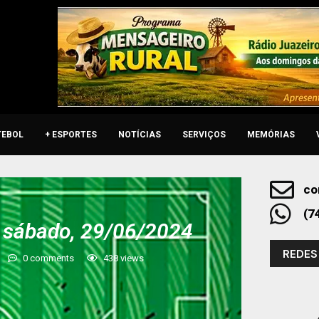
TEBOL
+ ESPORTES
NOTÍCIAS
SERVIÇOS
MEMÓRIAS
co
(7
e sábado, 29/06/2024
REDES
0 comments
438
views