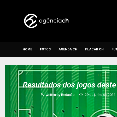
HOME
FOTOS
AGENDA CH
PLACAR CH
FU
FUTEBOL
Resultados dos jogos dest
written by
Redação
29 de junho de 2024