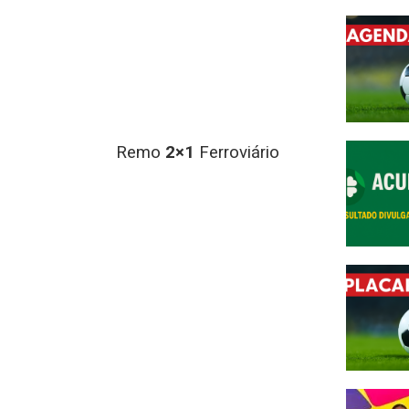
do Remo
2×1
Ferroviário