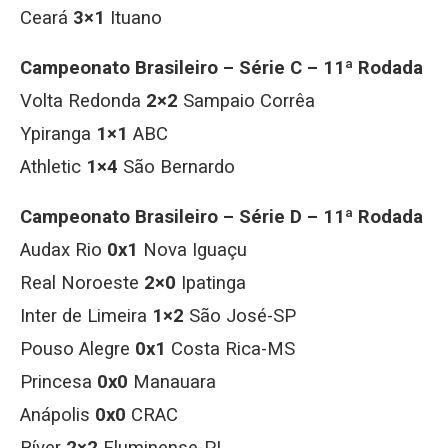
Ceará
3×1
Ituano
Campeonato Brasileiro – Série C – 11ª Rodada
Volta Redonda
2×2
Sampaio Corrêa
Ypiranga
1×1
ABC
Athletic
1×4
São Bernar
Campeonato Brasileiro – Série D – 11ª Rodada
Audax Rio
0x1
Nova Iguaçu
Real Noroeste
2×0
Ipatinga
Inter de Limeira
1×2
São José-SP
Pouso Alegre
0x1
Costa Rica-MS
Princesa
0x0
Manauara
Anápolis
0x0
CRAC
Ríver
2×2
Fluminense-PI