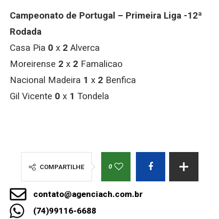
Campeonato de Portugal – Primeira Liga -12ª
Rodada
Casa Pia
0
x
2
Alverca
Moreirense
2
x
2
Famalicao
Nacional Madeira
1
x
2
Benfica
Gil Vicente
0
x
1
Tondela
0
COMPARTILHE
contato@agenciach.com.br
(74)99116-6688