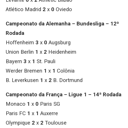
Levante
0
x
2
Athletic Bilbao
Atlético Madrid
2
x
0
Oviedo
Campeonato da Alemanha – Bundesliga – 12ª
Rodada
Hoffenheim
3
x
0
Augsburg
Union Berlin
1
x
2
Heidenheim
Bayern
3
x
1
St. Pauli
Werder Bremen
1
x
1
Colônia
B. Leverkusen
1
x
2
B. Dortmund
Campeonato da França – Ligue 1 – 14ª Rodada
Monaco
1
x
0
Paris SG
Paris FC
1
x
1
Auxerre
Olympique
2
x
2
Toulouse