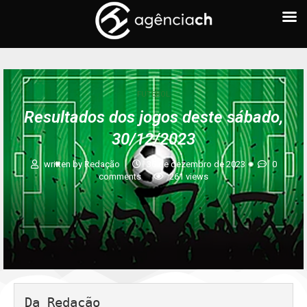
FUTEBOL
Resultados dos jogos deste sábado,
30/12/2023
written by
Redação
30 de dezembro de 2023
0
comments
261
views
Da Redação