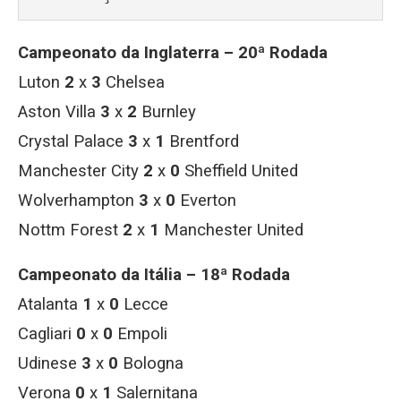
Campeonato da Inglaterra – 20ª Rodada
Luton
2
x
3
Chelsea
Aston Villa
3
x
2
Burnley
Crystal Palace
3
x
1
Brentford
Manchester City
2
x
0
Sheffield United
Wolverhampton
3
x
0
Everton
Nottm Forest
2
x
1
Manchester United
Campeonato da Itália – 18ª Rodada
Atalanta
1
x
0
Lecce
Cagliari
0
x
0
Empoli
Udinese
3
x
0
Bologna
Verona
0
x
1
Salernitana