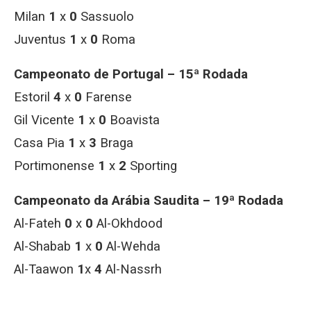
Milan
1
x
0
Sassuolo
Juventus
1
x
0
Roma
Campeonato de Portugal – 15ª Rodada
Estoril
4
x
0
Farense
Gil Vicente
1
x
0
Boavista
Casa Pia
1
x
3
Braga
Portimonense
1
x
2
Sporting
Campeonato da Arábia Saudita – 19ª Rodada
Al-Fateh
0
x
0
Al-Okhdood
Al-Shabab
1
x
0
Al-Wehda
Al-Taawon
1
x
4
Al-Nassrh