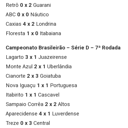
Retrô
0 x 2
Guarani
ABC
0 x 0
Náutico
Caxias
4 x 2
Londrina
Floresta
1 x 0
Itabaiana
Campeonato Brasileirão – Série D – 7ª Rodada
Lagarto
3 x 1
Juazeirense
Monte Azul
2 x 1
Uberlândia
Cianorte
2 x 3
Goiatuba
Nova Iguaçu
1 x 1
Portuguesa
Itabirito
1 x 1
Cascavel
Sampaio Corrêa
2 x 2
Altos
Aparecidense
4 x 1
Luverdense
Treze
0 x 3
Central