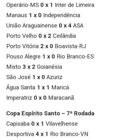
Operário-MS
0 x 1
Inter de Limeira
Manaus
1 x 0
Independência
União Araguainense
0 x 4
ASA
Porto Velho
0 x 2
Ceilândia
Porto Vitória
2 x 0
Boavista-RJ
Pouso Alegre
1 x 0
Rio Branco-ES
Mixto
3 x 2
Goianésia
São José
1 x 0
Azuriz
Água Santa
1 x 1
Maricá
Imperatriz
0 x 0
Maracanã
Copa Espírito Santo – 7ª Rodada
Capixaba
0 x 1
Vilavelhense
Desportiva
4 x 1
Rio Branco-VN