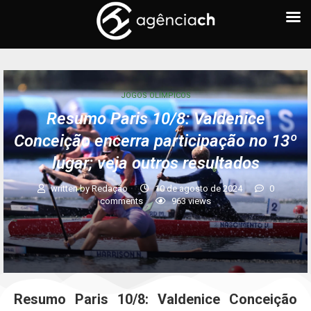
JOGOS OLÍMPICOS
Resumo Paris 10/8: Valdenice
Conceição encerra participação no 13º
lugar; veja outros resultados
written by
Redação
10 de agosto de 2024
0
comments
963
views
Resumo Paris 10/8: Valdenice Conceição