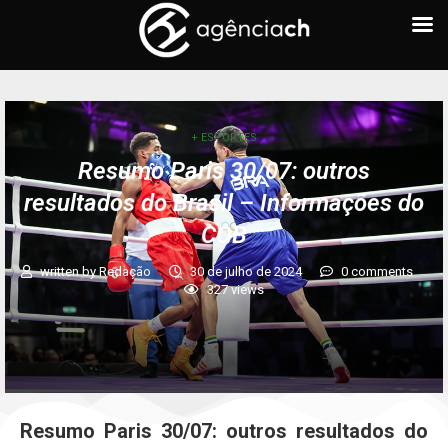
+ ESPORTES
Resumo Paris 30/07: outros
resultados do Brasil – Informações do
COB
written by
Redação
30 de julho de 2024
0 comments
327
views
Resumo Paris 30/07: outros resultados do