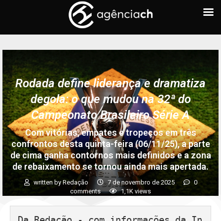
Rodada define liderança e dramatiza
degola: o que mudou na 32ª do
Campeonato Brasileiro Série A
Com vitórias, empates e tropeços em três
confrontos desta quinta-feira (06/11/25), a parte
de cima ganha contornos mais definidos e a zona
de rebaixamento se tornou ainda mais apertada.
written by
Redação
7 de novembro de 2025
0
comments
1,1K
views
Da Redação - com informações da In