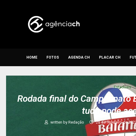
HOME
FOTOS
AGENDA CH
PLACAR CH
FU
Estaduais
Rodada final do Campeonato 
tudo pode ac
written by
Redação
25 de fevereiro de 202