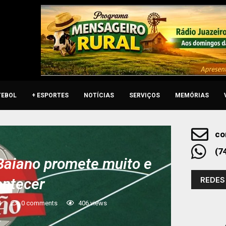
TEBOL
+ ESPORTES
NOTÍCIAS
SERVIÇOS
MEMÓRIAS
co
(7
Baiano promete muito e
REDES
ontecer
3
0 comments
406
views