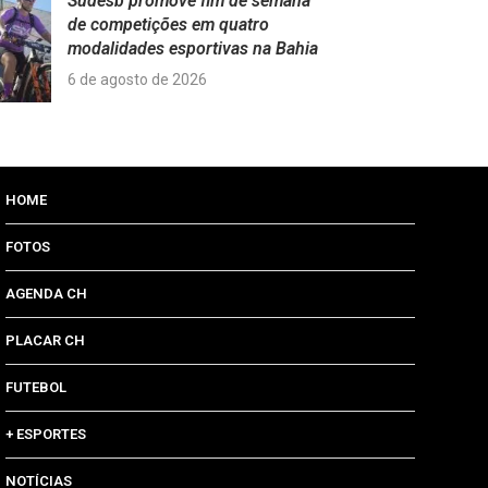
Sudesb promove fim de semana
de competições em quatro
modalidades esportivas na Bahia
6 de agosto de 2026
HOME
FOTOS
AGENDA CH
PLACAR CH
FUTEBOL
+ ESPORTES
NOTÍCIAS