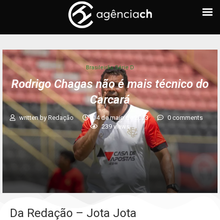
Brasileirão Série D
Rodrigo Chagas não é mais técnico do
Carcará
written by
Redação
14 de maio de 2023
0 comments
239
views
Da Redação – Jota Jota