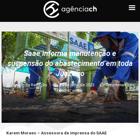
NOTÍCIAS
Saae informa manutenção e
suspensão do abastecimento em toda
Juazeiro
written by
Redação
24 de julho de 2023
0 comments
297
views
Karem Moraes – Assessora de imprensa do SAAE