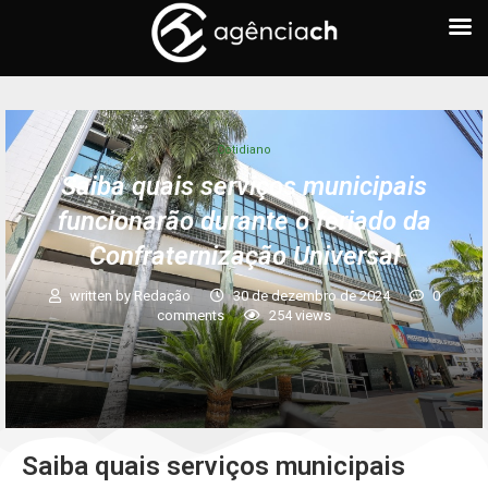
Cotidiano
Saiba quais serviços municipais
funcionarão durante o feriado da
Confraternização Universal
written by
Redação
30 de dezembro de 2024
0
comments
254
views
Saiba quais serviços municipais