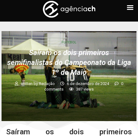
FUTEBOL
Saíram os dois primeiros
semifinalistas do Campeonato da Liga
1º de Maio
written by
Redação
6 de dezembro de 2024
0
comments
387
views
Saíram os dois primeiros