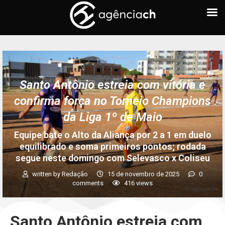
Santo Antônio estreia com vitória e
confirma força no Torneio Champions
da Liga 1º de Maio
Equipe bate o Alto da Aliança por 2 a 1 em duelo
equilibrado e soma primeiros pontos; rodada
segue neste domingo com Selevasco x Coliseu
written by
Redação
15 de novembro de 2025
0
comments
416
views
Santo Antônio estreia com