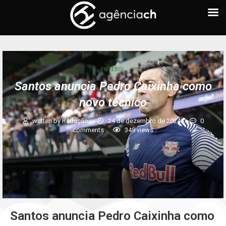
FUTEBOL
Santos anuncia Pedro Caixinha como
novo técnico
written by
Redação
24 de dezembro de 2024
0
comments
349
views
Santos anuncia Pedro Caixinha como