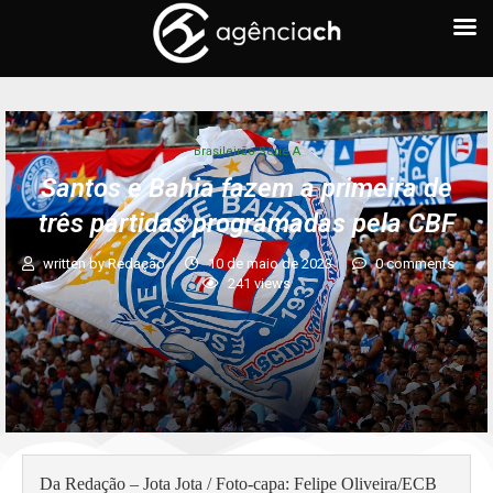
Brasileirão Série A
Santos e Bahia fazem a primeira de
três partidas programadas pela CBF
written by
Redação
10 de maio de 2023
0 comments
241
views
Da Redação – Jota Jota / Foto-capa: Felipe Oliveira/ECB