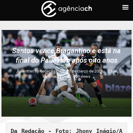
Estaduais
Santos vence Bragantino e está na
final do Paulistão após oito anos
written by
Redação
27 de março de 2024
0
comments
309
views
Da Redação - Foto: Jhony Inágio/A