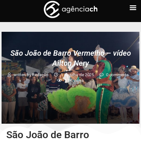
São João de Barro Vermelho – vídeo
Ailton Nery
written by
Redação
1 de julho de 2025
0 comments
1,1K
views
São João de Barro