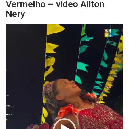
Vermelho – vídeo Ailton
Nery
Tocador
de
vídeo