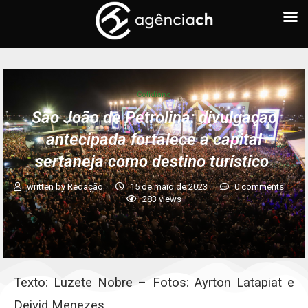
Cotidiano
São João de Petrolina: divulgação
antecipada fortalece a capital
sertaneja como destino turístico
written by
Redação
15 de maio de 2023
0 comments
283
views
Texto: Luzete Nobre – Fotos: Ayrton Latapiat e
Deivid Menezes