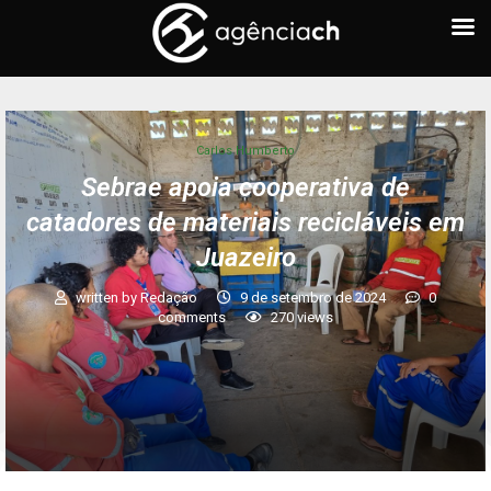
Carlos Humberto
Sebrae apoia cooperativa de
catadores de materiais recicláveis em
Juazeiro
written by
Redação
9 de setembro de 2024
0
comments
270
views