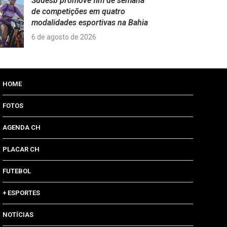
Sudesb promove fim de semana
de competições em quatro
modalidades esportivas na Bahia
6 de agosto de 2026
HOME
FOTOS
AGENDA CH
PLACAR CH
FUTEBOL
+ ESPORTES
NOTÍCIAS