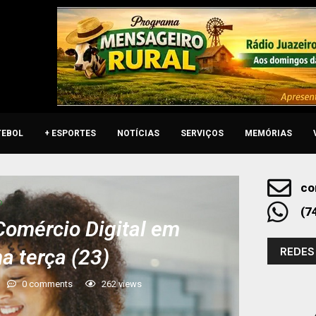
TEBOL
+ ESPORTES
NOTÍCIAS
SERVIÇOS
MEMÓRIAS
co
o
(7
Comércio Digital em
REDES
a terça (23)
0 comments
262
views