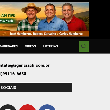
VARIEDADES
VÍDEOS
LOTERIAS
ntato@agenciach.com.br
4)99116-6688
 SOCIAIS