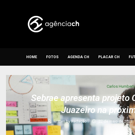
HOME
FOTOS
AGENDA CH
PLACAR CH
FU
Carlos Humbert
Sebrae apresenta projeto 
Juazeiro na próxim
written by
Redação
22 de maio de 2023