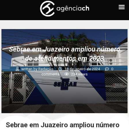
Carlos Humberto
Sebrae em Juazeiro ampliou número
de atendimentos em 2023
written by
Redação
18 de janeiro de 2024
0
comments
234
views
Sebrae em Juazeiro ampliou número