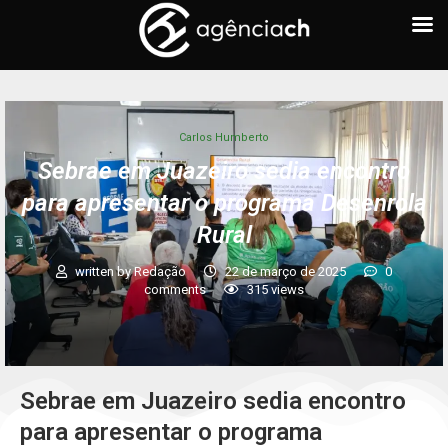
Carlos Humberto
Sebrae em Juazeiro sedia encontro
para apresentar o programa Desenrola
Rural
written by
Redação
22 de março de 2025
0
comments
315
views
Sebrae em Juazeiro sedia encontro
para apresentar o programa