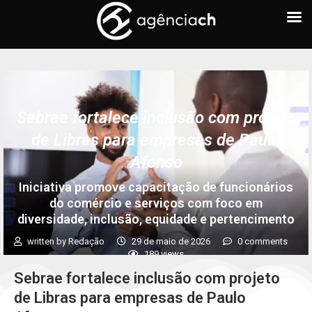
Sebrae fortalece inclusão com projeto
de Libras para empresas de Paulo
Afonso
Iniciativa promove capacitação de funcionários
do comércio e serviços com foco em
diversidade, inclusão, equidade e pertencimento
written by
Redação
29 de maio de 2026
0 comments
189
views
Sebrae fortalece inclusão com projeto
de Libras para empresas de Paulo