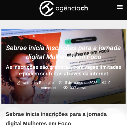
Sebrae inicia inscrições para a jornada
digital Mulheres em Foco
As inscrições são gratuitas, com vagas limitadas
e podem ser feitas através da internet
written by
Redação
5 de março de 2026
0
comments
337
views
Sebrae inicia inscrições para a jornada
digital Mulheres em Foco