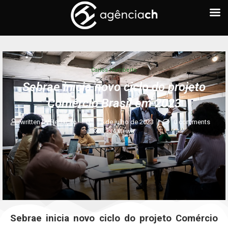
Carlos Humberto
Sebrae inicia novo ciclo do projeto
Comércio Brasil em 2023
written by
Redação
15 de julho de 2023
0 comments
334
views
Sebrae inicia novo ciclo do projeto Comércio