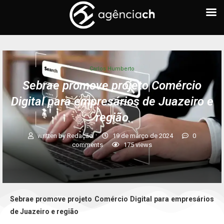
Carlos Humberto
Sebrae promove projeto Comércio
Digital para empresários de Juazeiro e
região
written by
Redação
19 de março de 2024
0
comments
175
views
Sebrae promove projeto Comércio Digital para empresários
de Juazeiro e região