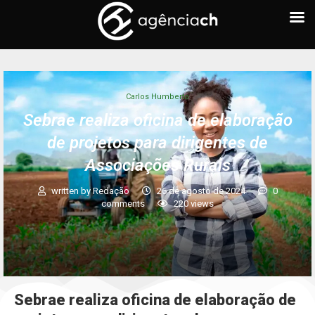
Carlos Humberto
Sebrae realiza oficina de elaboração
de projetos para dirigentes de
Associações Rurais
written by
Redação
26 de agosto de 2024
0
comments
220
views
Sebrae realiza oficina de elaboração de